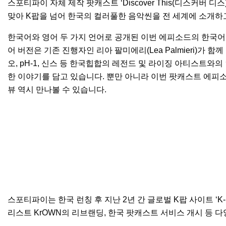
스포티파이 자체 제작 팟캐스트 ‘Discover This(디스커버 
맞아 K팝을 넘어 한국의 컬러풀한 음악씬을 전 세계에 소개하
한국어와 영어 두 가지 언어로 공개된 이번 에피소드의
한국어
어 버전
은 기존 진행자인 리아 팔미에리(Lea Palmieri)가 
오
,
pH-1
,
신스
등 한국힙합의 레전드 및 라이징 아티스트와의 인터뷰
한 이야기를 담고 있습니다. 뿐만 아니라 이번 팟캐스트 에피
뷰 역시 만나볼 수 있습니다.
스포티파이는 한국 런칭 후 지난 2년 간 글로벌
K
팝
사이트
‘
K
리스트
KrOWN
의 리브랜딩, 한국 팟캐스트 서비스 개시 등 