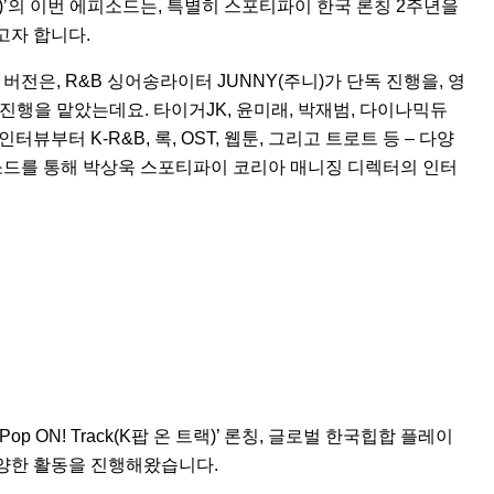
디스)’의 이번 에피소드는, 특별히 스포티파이 한국 론칭 2주년을
고자 합니다.
 버전
은, R&B 싱어송라이터
JUNNY(주니)
가 단독 진행을,
영
함께 진행을 맡았는데요.
타이거JK
,
윤미래
,
박재범
,
다이나믹듀
부터 K-R&B, 록, OST, 웹툰, 그리고 트로트 등 – 다양
소드를 통해 박상욱 스포티파이 코리아 매니징 디렉터의 인터
-Pop ON! Track(K팝 온 트랙)
’ 론칭, 글로벌 한국힙합 플레이
다양한 활동을 진행해왔습니다.