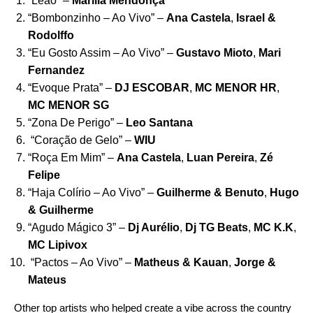
“
Leão
” –
Marília Mendonça
“
Bombonzinho – Ao Vivo
” –
Ana Castela
,
Israel &
Rodolffo
“
Eu Gosto Assim – Ao Vivo
” –
Gustavo Mioto
,
Mari
Fernandez
“
Evoque Prata
” –
DJ ESCOBAR
,
MC MENOR HR
,
MC MENOR SG
“
Zona De Perigo
” –
Leo Santana
“
Coração de Gelo
” –
WIU
“
Roça Em Mim
” –
Ana Castela
,
Luan Pereira
,
Zé
Felipe
“
Haja Colírio – Ao Vivo
” –
Guilherme
& Benuto
,
Hugo
&
Guilherme
“
Agudo Mágico 3
” –
Dj Aurélio
,
Dj TG Beats
,
MC K.K
,
MC Lipivox
“
Pactos – Ao Vivo
” –
Matheus & Kauan
,
Jorge &
Mateus
Other top artists who helped create a vibe across the country