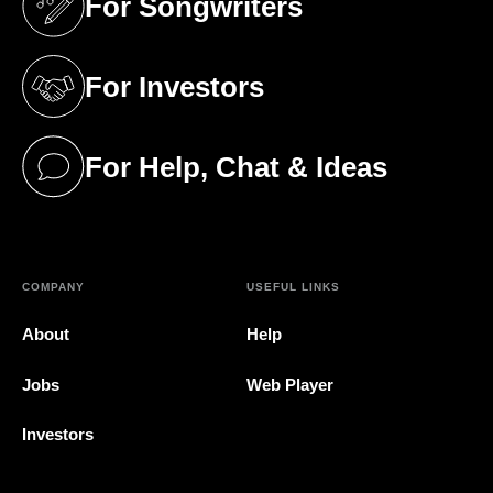
For Songwriters
(opens in a new tab)
For Investors
(opens in a new tab)
For Help, Chat & Ideas
(opens in a new tab)
COMPANY
USEFUL LINKS
About
Help
Jobs
Web Player
Investors