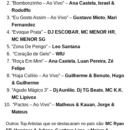
“
Bombonzinho – Ao Vivo
” –
Ana Castela
,
Israel &
Rodolffo
“
Eu Gosto Assim – Ao Vivo
” –
Gustavo Mioto
,
Mari
Fernandez
“
Evoque Prata
” –
DJ ESCOBAR
,
MC MENOR HR
,
MC MENOR SG
“
Zona De Perigo
” –
Leo Santana
“
Coração de Gelo
” –
WIU
“
Roça Em Mim
” –
Ana Castela
,
Luan Pereira
,
Zé
Felipe
“
Haja Colírio – Ao Vivo
” –
Guilherme & Benuto
,
Hugo
& Guilherme
“
Agudo Mágico 3
” –
Dj Aurélio
,
Dj TG Beats
,
MC K.K
,
MC Lipivox
“
Pactos – Ao Vivo
” –
Matheus & Kauan
,
Jorge &
Mateus
Outros Top Artistas que se destacaram no país são:
MC Ryan