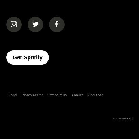
(opens in a new tab)
(opens in a new tab)
(opens in a new tab)
(opens In A New Tab)
Get Spotify
Legal
Privacy Center
Privacy Policy
Cookies
About Ads
© 2026
Spotify AB
.