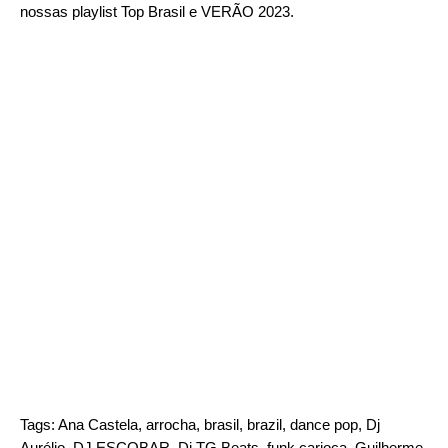
nossas playlist
Top Brasil
e
VERÃO 2023
.
Tags:
Ana Castela
,
arrocha
,
brasil
,
brazil
,
dance pop
,
Dj
Aurélio
,
DJ ESCOBAR
,
Dj TG Beats
,
funk carioca
,
Guilherme