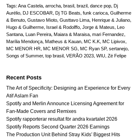
Tags:
Ana Castela
,
arrocha
,
brasil
,
brazil
,
dance pop
,
Dj
Aurélio
,
DJ ESCOBAR
,
Dj TG Beats
,
funk carioca
,
Guilherme
& Benuto
,
Gustavo Mioto
,
Gusttavo Lima
,
Henrique & Juliano
,
Hugo & Guilherme
,
Israel & Rodolffo
,
Jorge & Mateus
,
Leo
Santana
,
Luan Pereira
,
Maiara & Maraisa
,
mari Fernandez
,
Marília Mendonça
,
Matheus & Kauan
,
MC K.K
,
MC Lipivox
,
MC MENOR HR
,
MC MENOR SG
,
MC Ryan SP
,
sertanejo
,
Songs of Summer
,
top brasil
,
VERÃO 2023
,
WIU
,
Zé Felipe
Search for:
Recent Posts
The Art of Specificity: Designing an Experience for Every
Atif Aslam Fan
Spotify and Merlin Announce Licensing Agreement for
Fan-Made Covers and Remixes
Spotify rapporterar resultat för andra kvartalet 2026
Spotify Reports Second Quarter 2026 Earnings
The Production Unit Behind Stray Kids’ Biggest Hits