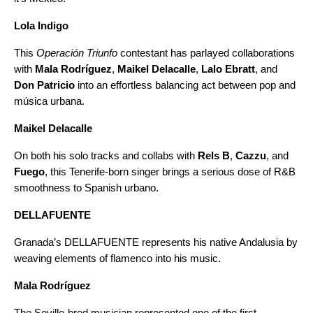
Lola Indigo
This
Operación Triunfo
contestant has parlayed collaborations
with
Mala Rodríguez
,
Maikel Delacalle
,
Lalo Ebratt
, and
Don Patricio
into an effortless balancing act between pop and
música urbana.
Maikel Delacalle
On both his solo tracks and collabs with
Rels B
,
Cazzu
,
and
Fuego
, this Tenerife-born singer brings a serious dose of R&B
smoothness to Spanish urbano.
DELLAFUENTE
Granada’s DELLAFUENTE represents his native Andalusia by
weaving elements of flamenco into his music.
Mala Rodríguez
The Seville-bred musician represented one of the first