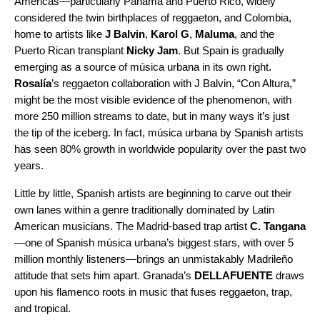
Americas—particularly Panama and Puerto Rico, widely
considered the twin birthplaces of
reggaet
o
n
, and Colombia,
home to artists like
J Balvin
,
Karol G
,
Maluma
, and the
Puerto Rican transplant
Nicky Jam
. But Spain is gradually
emerging as a source
of música urbana
in its own right.
Rosalía
’s
reggaet
o
n
collaboration with J Balvin, “
Con Altura
,”
might be the most visible evidence of the phenomenon, with
more 250 million streams to date, but in many ways it’s just
the tip of the iceberg. In fact, música urbana by Spanish artists
has seen 80% growth in worldwide popularity over the past two
years.
Little by little, Spanish artists are beginning to carve out their
own lanes within a genre traditionally dominated by Latin
American musicians. The Madrid-based trap artist
C. Tangana
—one of Spanish música urbana’s biggest stars, with over 5
million monthly listeners—brings an unmistakably Madrileño
attitude that sets him apart. Granada’s
DELLAFUENTE
draws
upon his flamenco roots in music that fuses
reggaet
o
n
, trap,
and tropical.