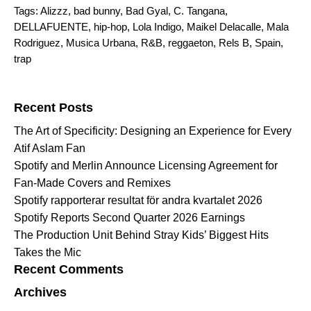
Tags:
Alizzz
,
bad bunny
,
Bad Gyal
,
C. Tangana
,
DELLAFUENTE
,
hip-hop
,
Lola Indigo
,
Maikel Delacalle
,
Mala
Rodriguez
,
Musica Urbana
,
R&B
,
reggaeton
,
Rels B
,
Spain
,
trap
Search for:
Recent Posts
The Art of Specificity: Designing an Experience for Every
Atif Aslam Fan
Spotify and Merlin Announce Licensing Agreement for
Fan-Made Covers and Remixes
Spotify rapporterar resultat för andra kvartalet 2026
Spotify Reports Second Quarter 2026 Earnings
The Production Unit Behind Stray Kids’ Biggest Hits
Takes the Mic
Recent Comments
Archives