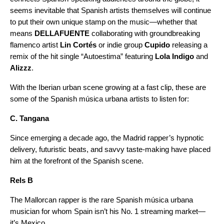
seems inevitable that Spanish artists themselves will continue
to put their own unique stamp on the music—whether that
means
DELLAFUENTE
collaborating with groundbreaking
flamenco artist
Lin Cortés
or indie group
Cupido
releasing a
remix of the hit single “
Autoestima
” featuring
Lola Indigo
and
Alizzz
.
With the Iberian urban scene growing at a fast clip, these are
some of the Spanish música urbana artists to listen for:
C. Tangana
Since emerging a decade ago, the Madrid rapper’s hypnotic
delivery, futuristic beats, and savvy taste-making have placed
him at the forefront of the Spanish scene.
Rels B
The Mallorcan rapper is the rare Spanish música urbana
musician for whom Spain isn’t his No. 1 streaming market—
it’s Mexico.