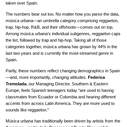
taken over Spain.
The numbers bear out too. No matter how you parse the data,
música urbana—an umbrella category comprising
reggaet
o
n
,
trap
, hip-hop, R&B, and their offshoots—comes out on top.
Among música urbana’s individual subgenres,
reggaet
o
n
caps
the list, followed by trap and hip-hop. Taking all of those
categories together, música urbana has grown by 44% in the
last two years and is currently the most-streamed genre in
Spain.
Partly, these numbers reflect changing demographics in Spain
—and, more importantly, changing attitudes
.
Federica
Tremolada
, our Managing Director, Southern & Eastern
Europe, feels Spanish teenagers today “are used to having
classmates from Ecuador or Colombia and hearing different
accents from across Latin America. They are more used to
sounds like
reggaet
o
n
.”
Música urbana has traditionally been driven by artists from the