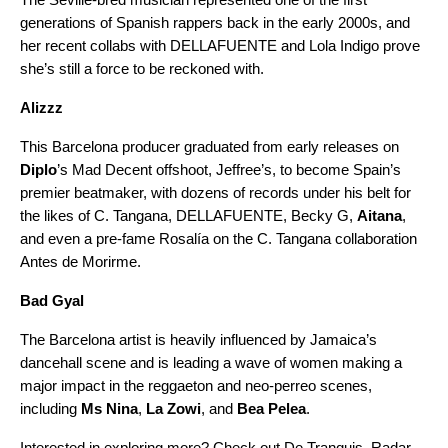
generations of Spanish rappers back in the early 2000s, and
her recent collabs with DELLAFUENTE and Lola Indigo prove
she’s still a force to be reckoned with.
Alizzz
This Barcelona producer graduated from early releases on
Diplo
’s Mad Decent offshoot, Jeffree’s, to become Spain’s
premier beatmaker, with dozens of records under his belt for
the likes of C. Tangana, DELLAFUENTE, Becky G,
Aitana
,
and even a pre-fame Rosalía on the C. Tangana collaboration
Antes de Morirme
.
Bad Gyal
The Barcelona artist is heavily influenced by Jamaica’s
dancehall
scene and is leading a wave of women making a
major impact in the
reggaet
o
n
and neo-perreo scenes,
including
Ms Nina
,
La Zowi
, and
Bea Pelea
.
Interested in exploring more? Check out
De Tranquis
,
Radar