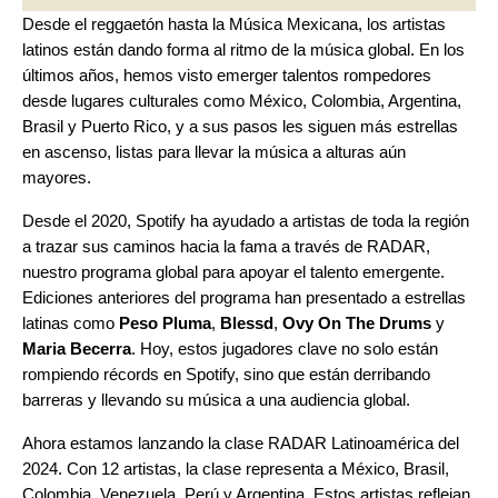
Desde el
reggaetón
hasta la
Música Mexicana
, los artistas
latinos están dando forma al ritmo de la música global. En los
últimos años, hemos visto emerger talentos rompedores
desde lugares culturales como México, Colombia, Argentina,
Brasil y Puerto Rico, y a sus pasos les siguen más estrellas
en ascenso, listas para llevar la música a alturas aún
mayores.
Desde el 2020, Spotify ha ayudado a artistas de toda la región
a trazar sus caminos hacia la fama a través de RADAR,
nuestro programa global para apoyar el talento emergente.
Ediciones anteriores del programa han presentado a estrellas
latinas como
Peso Pluma
,
Blessd
,
Ovy On The Drums
y
Maria Becerra
. Hoy, estos jugadores clave no solo están
rompiendo récords en Spotify, sino que están derribando
barreras y llevando su música a una audiencia global.
Ahora estamos lanzando la clase RADAR Latinoamérica del
2024. Con 12 artistas, la clase representa a México, Brasil,
Colombia, Venezuela, Perú y Argentina. Estos artistas reflejan