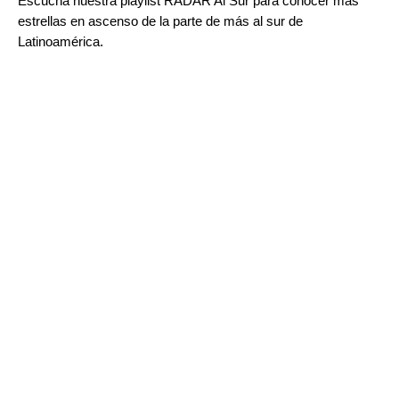
Escucha nuestra playlist
RADAR Al Sur
para conocer más
estrellas en ascenso de la parte de más al sur de
Latinoamérica.