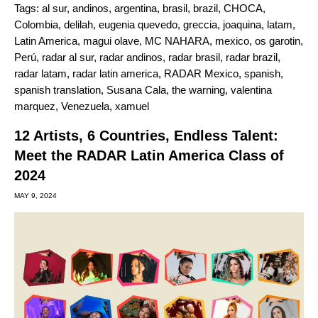
Tags:
al sur
,
andinos
,
argentina
,
brasil
,
brazil
,
CHOCA
,
Colombia
,
delilah
,
eugenia quevedo
,
greccia
,
joaquina
,
latam
,
Latin America
,
magui olave
,
MC NAHARA
,
mexico
,
os garotin
,
Perú
,
radar al sur
,
radar andinos
,
radar brasil
,
radar brazil
,
radar latam
,
radar latin america
,
RADAR Mexico
,
spanish
,
spanish translation
,
Susana Cala
,
the warning
,
valentina
marquez
,
Venezuela
,
xamuel
12 Artists, 6 Countries, Endless Talent:
Meet the RADAR Latin America Class of
2024
MAY 9, 2024