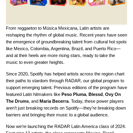
From
reggaeton
to
Música Mexicana
, Latin artists are
reshaping the rhythm of global music. Recent years have seen
the emergence of groundbreaking talent from cultural hot spots
like Mexico, Colombia, Argentina, Brazil, and Puerto Rico—
and at their heels are more rising stars, ready to take the
music to even greater heights.
Since 2020, Spotify has helped artists across the region chart
their paths to stardom through RADAR,
our global program to
support emerging talent.
Previous editions of the program have
featured Latin hitmakers like
Peso Pluma
,
Blessd
,
Ovy On
The Drums
, and
Maria Becerra
. Today, these power players
aren
’
t just breaking records on Spotify—they
’
re breaking down
barriers and bringing their music to a global audience.
Now we’re launching the RADAR Latin America
class of 2024.