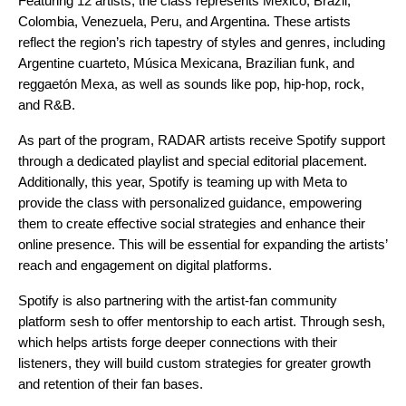
Featuring 12 artists
, the class represents Mexico, Brazil,
Colombia, Venezuela, Peru, and Argentina. These artists
reflect the region’s rich tapestry of styles and genres, including
Argentine cuarteto,
Música Mexicana
,
Brazilian funk
, and
reggaetón Mexa
, as well as sounds like pop, hip-hop, rock,
and R&B.
As part of the program, RADAR artists receive Spotify support
through a dedicated playlist and special editorial placement.
Additionally, this year, Spotify is teaming up with
Meta
to
provide the class with personalized guidance, empowering
them to create effective social strategies and enhance their
online presence. This will be essential for expanding the artists’
reach and engagement on digital platforms.
Spotify is also partnering with the artist-fan community
platform
sesh
to offer mentorship to each artist. Through sesh,
which helps artists forge deeper connections with their
listeners, they will build custom strategies for greater growth
and retention of their fan bases.