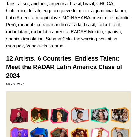
Tags:
al sur
,
andinos
,
argentina
,
brasil
,
brazil
,
CHOCA
,
Colombia
,
delilah
,
eugenia quevedo
,
greccia
,
joaquina
,
latam
,
Latin America
,
magui olave
,
MC NAHARA
,
mexico
,
os garotin
,
Perú
,
radar al sur
,
radar andinos
,
radar brasil
,
radar brazil
,
radar latam
,
radar latin america
,
RADAR Mexico
,
spanish
,
spanish translation
,
Susana Cala
,
the warning
,
valentina
marquez
,
Venezuela
,
xamuel
12 Artists, 6 Countries, Endless Talent:
Meet the RADAR Latin America Class of
2024
MAY 9, 2024