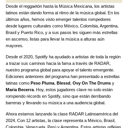
Desde el
reggaetón
hasta la
Música Mexicana
, los artistas
latinos están dando forma al ritmo de la música global. En los
últimos años, hemos visto emerger talentos rompedores
desde lugares culturales como México, Colombia, Argentina,
Brasil y Puerto Rico, y a sus pasos les siguen más estrellas
en ascenso, listas para llevar la música a alturas aún
mayores.
Desde el 2020, Spotify ha ayudado a artistas de toda la región
a trazar sus caminos hacia la fama a través de RADAR,
nuestro programa global para apoyar el talento emergente.
Ediciones anteriores del programa han presentado a estrellas
latinas como
Peso Pluma
,
Blessd
,
Ovy On The Drums
y
Maria Becerra
. Hoy, estos jugadores clave no solo están
rompiendo récords en Spotify, sino que están derribando
barreras y llevando su música a una audiencia global.
Ahora estamos lanzando la clase RADAR Latinoamérica del
2024. Con 12 artistas, la clase representa a México, Brasil,
Colombia, Venezuela, Perú y Argentina. Estos artistas reflejan