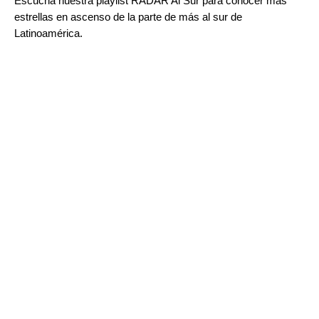
Escucha nuestra playlist
RADAR Al Sur
para conocer más
estrellas en ascenso de la parte de más al sur de
Latinoamérica.