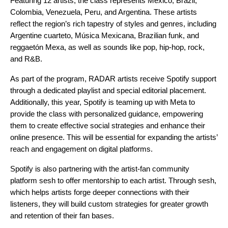
Featuring 12 artists
, the class represents Mexico, Brazil,
Colombia, Venezuela, Peru, and Argentina. These artists
reflect the region’s rich tapestry of styles and genres, including
Argentine cuarteto,
Música Mexicana
,
Brazilian funk
, and
reggaetón Mexa
, as well as sounds like pop, hip-hop, rock,
and R&B.
As part of the program, RADAR artists receive Spotify support
through a dedicated playlist and special editorial placement.
Additionally, this year, Spotify is teaming up with
Meta
to
provide the class with personalized guidance, empowering
them to create effective social strategies and enhance their
online presence. This will be essential for expanding the artists’
reach and engagement on digital platforms.
Spotify is also partnering with the artist-fan community
platform
sesh
to offer mentorship to each artist. Through sesh,
which helps artists forge deeper connections with their
listeners, they will build custom strategies for greater growth
and retention of their fan bases.