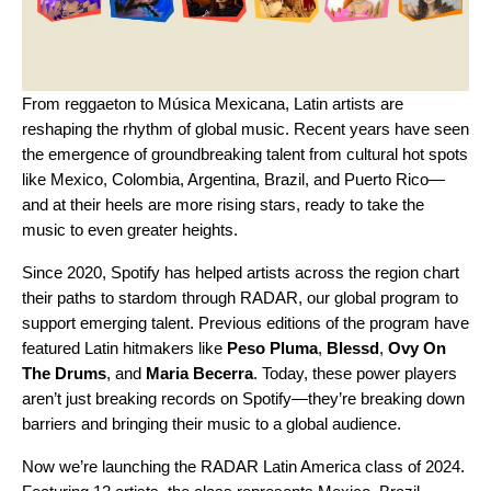
From
reggaeton
to
Música Mexicana
, Latin artists are
reshaping the rhythm of global music. Recent years have seen
the emergence of groundbreaking talent from cultural hot spots
like Mexico, Colombia, Argentina, Brazil, and Puerto Rico—
and at their heels are more rising stars, ready to take the
music to even greater heights.
Since 2020, Spotify has helped artists across the region chart
their paths to stardom through RADAR,
our global program to
support emerging talent.
Previous editions of the program have
featured Latin hitmakers like
Peso Pluma
,
Blessd
,
Ovy On
The Drums
, and
Maria Becerra
. Today, these power players
aren
’
t just breaking records on Spotify—they
’
re breaking down
barriers and bringing their music to a global audience.
Now we’re launching the RADAR Latin America
class of 2024.