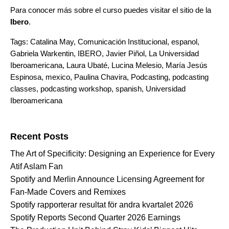
Para conocer más sobre el curso puedes visitar el sitio de la
Ibero
.
Tags:
Catalina May
,
Comunicación Institucional
,
espanol
,
Gabriela Warkentin
,
IBERO
,
Javier Piñol
,
La Universidad
Iberoamericana
,
Laura Ubaté
,
Lucina Melesio
,
María Jesús
Espinosa
,
mexico
,
Paulina Chavira
,
Podcasting
,
podcasting
classes
,
podcasting workshop
,
spanish
,
Universidad
Iberoamericana
Search for:
Recent Posts
The Art of Specificity: Designing an Experience for Every
Atif Aslam Fan
Spotify and Merlin Announce Licensing Agreement for
Fan-Made Covers and Remixes
Spotify rapporterar resultat för andra kvartalet 2026
Spotify Reports Second Quarter 2026 Earnings