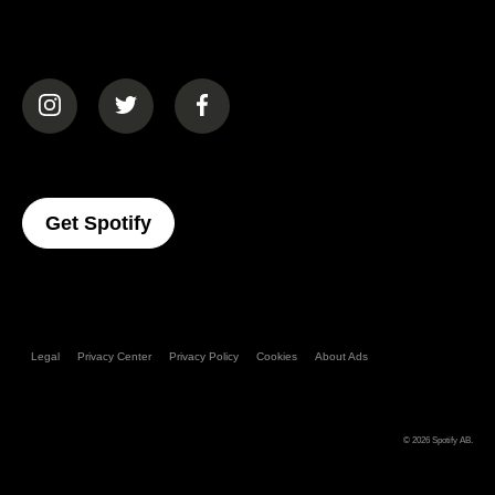
(opens in a new tab)
(opens in a new tab)
(opens in a new tab)
(opens In A New Tab)
Get Spotify
Legal
Privacy Center
Privacy Policy
Cookies
About Ads
© 2026
Spotify AB
.