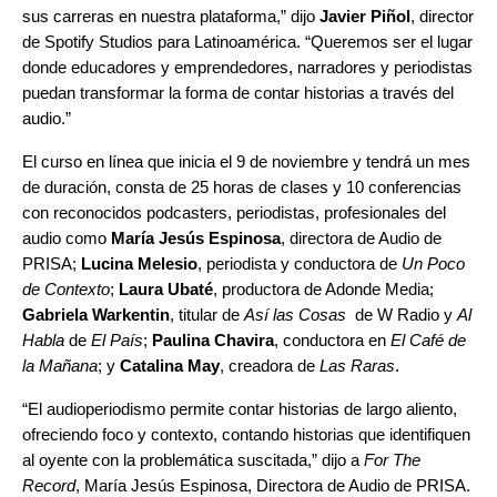
sus carreras en nuestra plataforma,” dijo
Javier
Piñol
, director
de Spotify Studios para Latinoamérica. “Queremos ser el lugar
donde educadores y emprendedores, narradores y periodistas
puedan transformar la forma de contar historias a través del
audio.”
El curso en línea que inicia el 9 de noviembre y tendrá un mes
de duración, consta de 25 horas de clases y 10 conferencias
con reconocidos podcasters, periodistas, profesionales del
audio como
María Jesús Espinosa
, directora de Audio de
PRISA;
Lucina Melesio
, periodista y conductora de
Un Poco
de Contexto
;
Laura Ubaté
, productora de Adonde Media;
Gabriela Warkentin
, titular de
Así las Cosas
de W Radio y
Al
Habla
de
El País
;
Paulina
Chavira
, conductora en
El Café de
la Mañana
; y
Catalina
May
, creadora de
Las Raras
.
“El audioperiodismo permite contar historias de largo aliento,
ofreciendo foco y contexto, contando historias que identifiquen
al oyente con la problemática suscitada,” dijo a
For The
Record
, María Jesús Espinosa, Directora de Audio de PRISA.