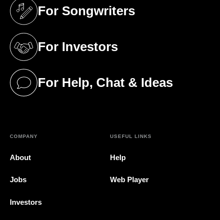
For Songwriters
(opens in a new tab)
For Investors
(opens in a new tab)
For Help, Chat & Ideas
(opens in a new tab)
COMPANY
USEFUL LINKS
About
Help
Jobs
Web Player
Investors