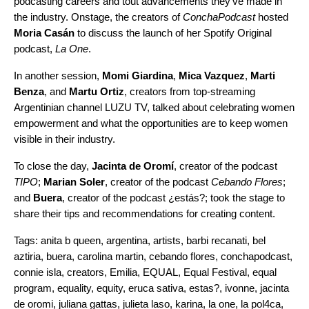
podcasting careers and tout advancements they’ve made in
the industry. Onstage, the creators of
ConchaPodcast
hosted
Moria Casán
to discuss the launch of her Spotify Original
podcast,
La One
.
In another session,
Momi Giardina
,
Mica Vazquez
,
Marti
Benza
, and
Martu Ortiz
, creators from top-streaming
Argentinian channel LUZU TV, talked about celebrating women
empowerment and what the opportunities are to keep women
visible in their industry.
To close the day,
Jacinta de Oromí
, creator of the podcast
TIPO
;
Marian Soler
, creator of the podcast
Cebando Flores
;
and
Buera
, creator of the podcast
¿estás?
; took the stage to
share their tips and recommendations for creating content.
Tags:
anita b queen
,
argentina
,
artists
,
barbi recanati
,
bel
aztiria
,
buera
,
carolina martin
,
cebando flores
,
conchapodcast
,
connie isla
,
creators
,
Emilia
,
EQUAL
,
Equal Festival
,
equal
program
,
equality
,
equity
,
eruca sativa
,
estas?
,
ivonne
,
jacinta
de oromi
,
juliana gattas
,
julieta laso
,
karina
,
la one
,
la pol4ca
,