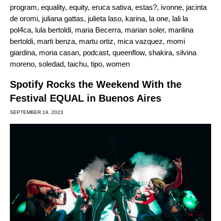
program
,
equality
,
equity
,
eruca sativa
,
estas?
,
ivonne
,
jacinta
de oromi
,
juliana gattas
,
julieta laso
,
karina
,
la one
,
lali la
pol4ca
,
lula bertoldi
,
maria Becerra
,
marian soler
,
marilina
bertoldi
,
marti benza
,
martu ortiz
,
mica vazquez
,
momi
giardina
,
moria casan
,
podcast
,
queenflow
,
shakira
,
silvina
moreno
,
soledad
,
taichu
,
tipo
,
women
Spotify Rocks the Weekend With the
Festival EQUAL in Buenos Aires
SEPTEMBER 19, 2023