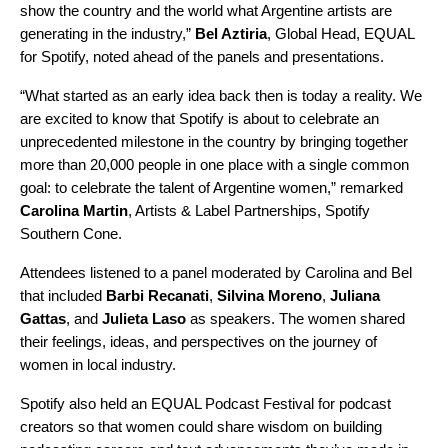
show the country and the world what Argentine artists are
generating in the industry,”
Bel Aztiria
, Global Head, EQUAL
for Spotify, noted ahead of the panels and presentations.
“What started as an early idea back then is today a reality. We
are excited to know that Spotify is about to celebrate an
unprecedented milestone in the country by bringing together
more than 20,000 people in one place with a single common
goal: to celebrate the talent of Argentine women,” remarked
Carolina Martin
, Artists & Label Partnerships, Spotify
Southern Cone.
Attendees listened to a panel moderated by Carolina and Bel
that included
Barbi Recanati
,
Silvina Moreno
,
Juliana
Gattas
, and
Julieta Laso
as speakers. The women shared
their feelings, ideas, and perspectives on the journey of
women in local industry.
Spotify also held an EQUAL Podcast Festival for podcast
creators so that women could share wisdom on building