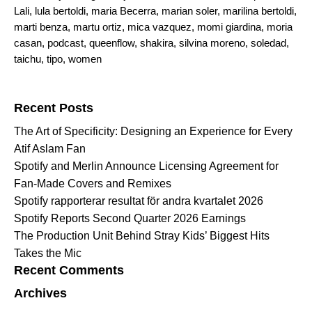
Lali
,
lula bertoldi
,
maria Becerra
,
marian soler
,
marilina bertoldi
,
marti benza
,
martu ortiz
,
mica vazquez
,
momi giardina
,
moria
casan
,
podcast
,
queenflow
,
shakira
,
silvina moreno
,
soledad
,
taichu
,
tipo
,
women
Search for:
Recent Posts
The Art of Specificity: Designing an Experience for Every
Atif Aslam Fan
Spotify and Merlin Announce Licensing Agreement for
Fan-Made Covers and Remixes
Spotify rapporterar resultat för andra kvartalet 2026
Spotify Reports Second Quarter 2026 Earnings
The Production Unit Behind Stray Kids’ Biggest Hits
Takes the Mic
Recent Comments
Archives