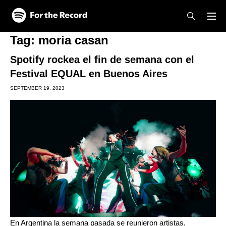
Skip to main content
Skip to footer
Tag:
moria casan
Spotify rockea el fin de semana con el
Festival EQUAL en Buenos Aires
SEPTEMBER 19, 2023
En Argentina la semana pasada se reunieron artistas,