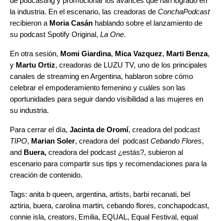
de podcasting y promocionar los avances que han logrado en
la industria. En el escenario, las creadoras de
ConchaPodcast
recibieron a
Moria Casán
hablando sobre el lanzamiento de
su podcast Spotify Original,
La One
.
En otra sesión,
Momi Giardina
,
Mica Vazquez
,
Marti Benza
,
y
Martu Ortiz
, creadoras de LUZU TV, uno de los principales
canales de streaming en Argentina, hablaron sobre cómo
celebrar el empoderamiento femenino y cuáles son las
oportunidades para seguir dando visibilidad a las mujeres en
su industria.
Para cerrar el día,
Jacinta de Oromí
, creadora del podcast
TIPO
,
Marian Soler
, creadora del podcast
Cebando Flores
,
and
Buera,
creadora del podcast
¿estás?
, subieron al
escenario para compartir sus tips y recomendaciones para la
creación de contenido.
Tags:
anita b queen
,
argentina
,
artists
,
barbi recanati
,
bel
aztiria
,
buera
,
carolina martin
,
cebando flores
,
conchapodcast
,
connie isla
,
creators
,
Emilia
,
EQUAL
,
Equal Festival
,
equal