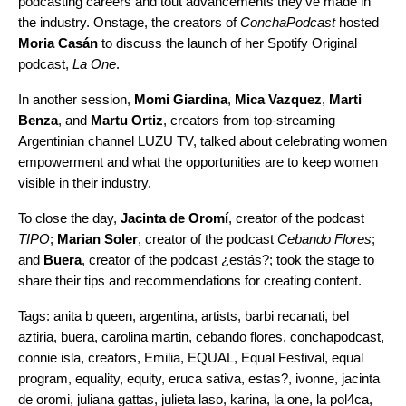
podcasting careers and tout advancements they’ve made in
the industry. Onstage, the creators of
ConchaPodcast
hosted
Moria Casán
to discuss the launch of her Spotify Original
podcast,
La One
.
In another session,
Momi Giardina
,
Mica Vazquez
,
Marti
Benza
, and
Martu Ortiz
, creators from top-streaming
Argentinian channel LUZU TV, talked about celebrating women
empowerment and what the opportunities are to keep women
visible in their industry.
To close the day,
Jacinta de Oromí
, creator of the podcast
TIPO
;
Marian Soler
, creator of the podcast
Cebando Flores
;
and
Buera
, creator of the podcast
¿estás?
; took the stage to
share their tips and recommendations for creating content.
Tags:
anita b queen
,
argentina
,
artists
,
barbi recanati
,
bel
aztiria
,
buera
,
carolina martin
,
cebando flores
,
conchapodcast
,
connie isla
,
creators
,
Emilia
,
EQUAL
,
Equal Festival
,
equal
program
,
equality
,
equity
,
eruca sativa
,
estas?
,
ivonne
,
jacinta
de oromi
,
juliana gattas
,
julieta laso
,
karina
,
la one
,
la pol4ca
,