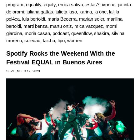
program
,
equality
,
equity
,
eruca sativa
,
estas?
,
ivonne
,
jacinta
de oromi
,
juliana gattas
,
julieta laso
,
karina
,
la one
,
lali la
pol4ca
,
lula bertoldi
,
maria Becerra
,
marian soler
,
marilina
bertoldi
,
marti benza
,
martu ortiz
,
mica vazquez
,
momi
giardina
,
moria casan
,
podcast
,
queenflow
,
shakira
,
silvina
moreno
,
soledad
,
taichu
,
tipo
,
women
Spotify Rocks the Weekend With the
Festival EQUAL in Buenos Aires
SEPTEMBER 19, 2023