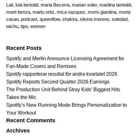
Lali
,
lula bertoldi
,
maria Becerra
,
marian soler
,
marilina bertoldi
,
marti benza
,
martu ortiz
,
mica vazquez
,
momi giardina
,
moria
casan
,
podcast
,
queenflow
,
shakira
,
silvina moreno
,
soledad
,
taichu
,
tipo
,
women
Search for:
Recent Posts
Spotify and Merlin Announce Licensing Agreement for
Fan-Made Covers and Remixes
Spotify rapporterar resultat för andra kvartalet 2026
Spotify Reports Second Quarter 2026 Earnings
The Production Unit Behind Stray Kids’ Biggest Hits
Takes the Mic
Spotify’s New Running Mode Brings Personalization to
Your Workout
Recent Comments
Archives