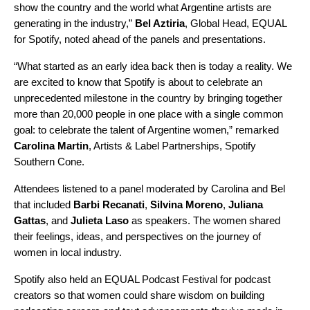
show the country and the world what Argentine artists are
generating in the industry,”
Bel Aztiria
, Global Head, EQUAL
for Spotify, noted ahead of the panels and presentations.
“What started as an early idea back then is today a reality. We
are excited to know that Spotify is about to celebrate an
unprecedented milestone in the country by bringing together
more than 20,000 people in one place with a single common
goal: to celebrate the talent of Argentine women,” remarked
Carolina Martin
, Artists & Label Partnerships, Spotify
Southern Cone.
Attendees listened to a panel moderated by Carolina and Bel
that included
Barbi Recanati
,
Silvina Moreno
,
Juliana
Gattas
, and
Julieta Laso
as speakers. The women shared
their feelings, ideas, and perspectives on the journey of
women in local industry.
Spotify also held an EQUAL Podcast Festival for podcast
creators so that women could share wisdom on building