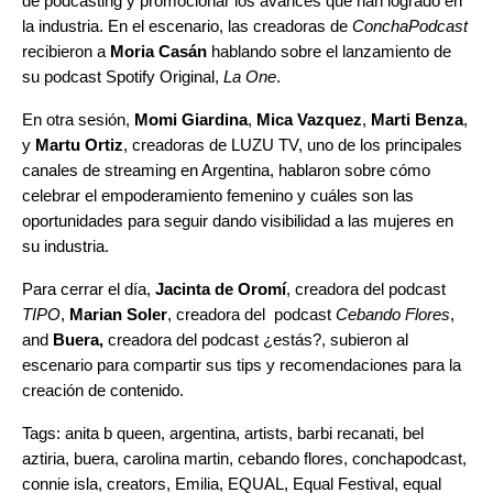
de podcasting y promocionar los avances que han logrado en
la industria. En el escenario, las creadoras de
ConchaPodcast
recibieron a
Moria Casán
hablando sobre el lanzamiento de
su podcast Spotify Original,
La One
.
En otra sesión,
Momi Giardina
,
Mica Vazquez
,
Marti Benza
,
y
Martu Ortiz
, creadoras de LUZU TV, uno de los principales
canales de streaming en Argentina, hablaron sobre cómo
celebrar el empoderamiento femenino y cuáles son las
oportunidades para seguir dando visibilidad a las mujeres en
su industria.
Para cerrar el día,
Jacinta de Oromí
, creadora del podcast
TIPO
,
Marian Soler
, creadora del podcast
Cebando Flores
,
and
Buera,
creadora del podcast
¿estás?
, subieron al
escenario para compartir sus tips y recomendaciones para la
creación de contenido.
Tags:
anita b queen
,
argentina
,
artists
,
barbi recanati
,
bel
aztiria
,
buera
,
carolina martin
,
cebando flores
,
conchapodcast
,
connie isla
,
creators
,
Emilia
,
EQUAL
,
Equal Festival
,
equal