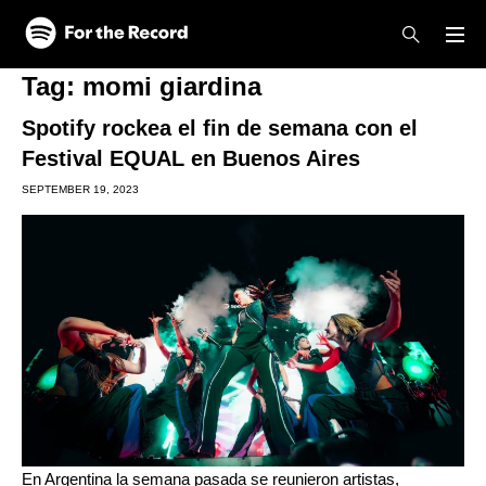
Skip to main content
Skip to footer
Tag:
momi giardina
Spotify rockea el fin de semana con el
Festival EQUAL en Buenos Aires
SEPTEMBER 19, 2023
En Argentina la semana pasada se reunieron artistas,