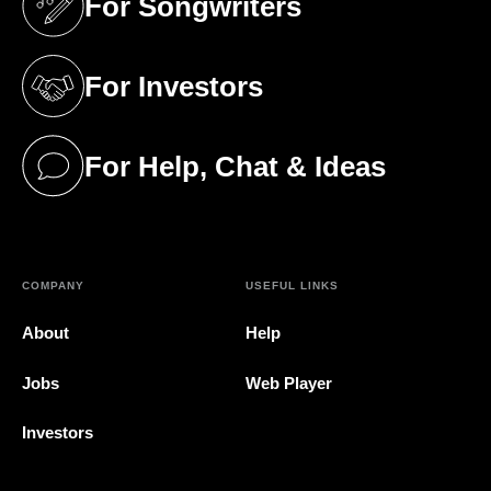
For Songwriters
(opens in a new tab)
For Investors
(opens in a new tab)
For Help, Chat & Ideas
(opens in a new tab)
COMPANY
USEFUL LINKS
About
Help
Jobs
Web Player
Investors