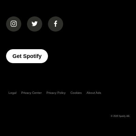
(opens in a new tab)
(opens in a new tab)
(opens in a new tab)
(opens In A New Tab)
Get Spotify
Legal
Privacy Center
Privacy Policy
Cookies
About Ads
© 2026
Spotify AB
.