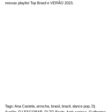
nossas playlist
Top Brasil
e
VERÃO 2023
.
Tags:
Ana Castela
,
arrocha
,
brasil
,
brazil
,
dance pop
,
Dj
Aurélio
,
DJ ESCOBAR
,
Dj TG Beats
,
funk carioca
,
Guilherme