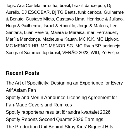
Tags:
Ana Castela
,
arrocha
,
brasil
,
brazil
,
dance pop
,
Dj
Aurélio
,
DJ ESCOBAR
,
Dj TG Beats
,
funk carioca
,
Guilherme
& Benuto
,
Gustavo Mioto
,
Gusttavo Lima
,
Henrique & Juliano
,
Hugo & Guilherme
,
Israel & Rodolffo
,
Jorge & Mateus
,
Leo
Santana
,
Luan Pereira
,
Maiara & Maraisa
,
mari Fernandez
,
Marília Mendonça
,
Matheus & Kauan
,
MC K.K
,
MC Lipivox
,
MC MENOR HR
,
MC MENOR SG
,
MC Ryan SP
,
sertanejo
,
Songs of Summer
,
top brasil
,
VERÃO 2023
,
WIU
,
Zé Felipe
Search for:
Recent Posts
The Art of Specificity: Designing an Experience for Every
Atif Aslam Fan
Spotify and Merlin Announce Licensing Agreement for
Fan-Made Covers and Remixes
Spotify rapporterar resultat för andra kvartalet 2026
Spotify Reports Second Quarter 2026 Earnings
The Production Unit Behind Stray Kids’ Biggest Hits