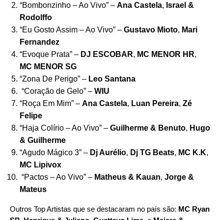
“
Bombonzinho – Ao Vivo
” –
Ana Castela
,
Israel &
Rodolffo
“
Eu Gosto Assim – Ao Vivo
” –
Gustavo Mioto
,
Mari
Fernandez
“
Evoque Prata
” –
DJ ESCOBAR
,
MC MENOR HR
,
MC MENOR SG
“
Zona De Perigo
” –
Leo Santana
“
Coração de Gelo
” –
WIU
“
Roça Em Mim
” –
Ana Castela
,
Luan Pereira
,
Zé
Felipe
“
Haja Colírio – Ao Vivo
” –
Guilherme & Benuto
,
Hugo
& Guilherme
“
Agudo Mágico 3
” –
Dj Aurélio
,
Dj TG Beats
,
MC K.K
,
MC Lipivox
“
Pactos – Ao Vivo
” –
Matheus & Kauan
,
Jorge &
Mateus
Outros Top Artistas que se destacaram no país são:
MC Ryan