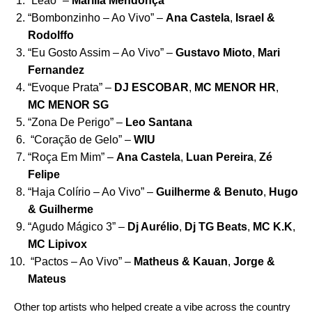
“
Leão
” –
Marília Mendonça
“
Bombonzinho – Ao Vivo
” –
Ana Castela
,
Israel &
Rodolffo
“
Eu Gosto Assim – Ao Vivo
” –
Gustavo Mioto
,
Mari
Fernandez
“
Evoque Prata
” –
DJ ESCOBAR
,
MC MENOR HR
,
MC MENOR SG
“
Zona De Perigo
” –
Leo Santana
“
Coração de Gelo
” –
WIU
“
Roça Em Mim
” –
Ana Castela
,
Luan Pereira
,
Zé
Felipe
“
Haja Colírio – Ao Vivo
” –
Guilherme
& Benuto
,
Hugo
&
Guilherme
“
Agudo Mágico 3
” –
Dj Aurélio
,
Dj TG Beats
,
MC K.K
,
MC Lipivox
“
Pactos – Ao Vivo
” –
Matheus & Kauan
,
Jorge &
Mateus
Other top artists who helped create a vibe across the country