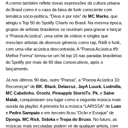
A creme também reflete novas expressões da cultura urbana
do Brasil como é o caso da faixa de funk consciente com
temática sócio-política, “
Deus é por nós
” de
MC Marks
, que
atingiu o Top 50 do Spotify Charts no Brasil. Na mesma época,
grupos de artistas brasileiros se reuniram para gravar e lançar
o “Poesia Acústica”, uma série de vídeos e singles que
mesclam artistas de diversos gêneros como rap, R&B e funk,
com uma vibe acústica descontraída. A “
Poesia Acústica #9
:
Melhor Forma
” tornou-se um hit top 15 nas paradas brasileiras
do Spotify por mais de 60 dias consecutivos, após o
lançamento.
Já nos últimos 90 dias, outro “Poesia”, a “
Poesia Acústica 10:
Recomeçar
” de
BK
,
Black
,
Delacruz
,
JayA Luuck
,
Ludmilla
,
MC Cabelinho
,
Orochi
,
Pineapple
StormTv
,
Pk
, e
Salve
Malak
, conquistaram seu lugar como a segunda música mais
ouvida da playlist. A primeira foi a música “
LARISSA
” de
Luan
e
Pedro Sampaio
e em terceiro ficou
“
Oclin e Evoque
” de
Djonga
,
MC Rick
,
Sidoka
e
Tropa do Bruxo
. No futuro, as
músicas mais escutadas podem vir de qualquer artista, com