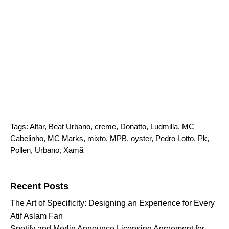
Tags:
Altar
,
Beat Urbano
,
creme
,
Donatto
,
Ludmilla
,
MC
Cabelinho
,
MC Marks
,
mixto
,
MPB
,
oyster
,
Pedro Lotto
,
Pk
,
Pollen
,
Urbano
,
Xamã
Search for:
Recent Posts
The Art of Specificity: Designing an Experience for Every
Atif Aslam Fan
Spotify and Merlin Announce Licensing Agreement for