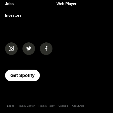
Jobs
Web Player
Investors
(opens in a new tab)
(opens in a new tab)
(opens in a new tab)
(opens In A New Tab)
Get Spotify
Legal
Privacy Center
Privacy Policy
Cookies
About Ads