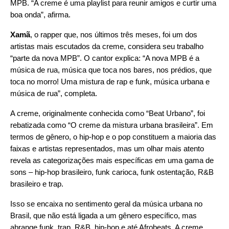
MPB. “A creme é uma playlist para reunir amigos e curtir uma
boa onda”, afirma.
Xamã
, o rapper que, nos últimos três meses, foi um dos
artistas mais escutados da creme, considera seu trabalho
“parte da nova MPB”. O cantor explica: “A nova MPB
é a
música de rua, música que toca nos bares, nos prédios, que
toca no morro
! Uma mistura de rap e funk, música urbana e
música de rua”, completa.
A creme, originalmente conhecida como “Beat Urbano”, foi
rebatizada como “O creme da mistura urbana brasileira”. Em
termos de gênero, o hip-hop e o pop constituem a maioria das
faixas e artistas representados, mas um olhar mais atento
revela as categorizações mais específicas em uma gama de
sons – hip-hop brasileiro, funk carioca, funk ostentação, R&B
brasileiro e trap.
Isso se encaixa no sentimento geral da música urbana no
Brasil, que não está ligada a um gênero específico, mas
abrange funk, trap, R&B, hip-hop e até Afrobeats. A creme