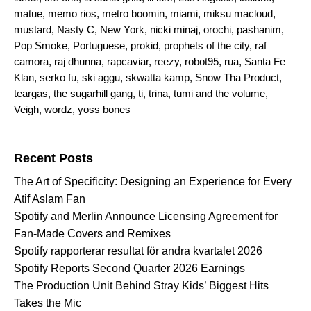
matue
,
memo rios
,
metro boomin
,
miami
,
miksu macloud
,
mustard
,
Nasty C
,
New York
,
nicki minaj
,
orochi
,
pashanim
,
Pop Smoke
,
Portuguese
,
prokid
,
prophets of the city
,
raf
camora
,
raj dhunna
,
rapcaviar
,
reezy
,
robot95
,
rua
,
Santa Fe
Klan
,
serko fu
,
ski aggu
,
skwatta kamp
,
Snow Tha Product
,
teargas
,
the sugarhill gang
,
ti
,
trina
,
tumi and the volume
,
Veigh
,
wordz
,
yoss bones
Search for:
Recent Posts
The Art of Specificity: Designing an Experience for Every
Atif Aslam Fan
Spotify and Merlin Announce Licensing Agreement for
Fan-Made Covers and Remixes
Spotify rapporterar resultat för andra kvartalet 2026
Spotify Reports Second Quarter 2026 Earnings
The Production Unit Behind Stray Kids’ Biggest Hits
Takes the Mic