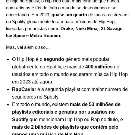
E hoje no Spotify, o Hip Hop está mais forte do que nunca,
com artistas e fãs de todo o mundo se descobrindo e se
conectando. Em 2023,
quase um quarto
de todas os streams
no Spotify globalmente foram para músicas de Hip Hop,
lideradas por artistas como
Drake
,
Nicki Minaj
,
21 Savage
,
Ice Spice
e
Metro Boomin
.
Mas, vai além disso…
O Hip Hop é o
segundo
gênero mais popular
globalmente no Spotify, e mais de
400 milhões
de
usuários em todo o mundo escutaram música Hip Hop
em 2023 até agora.
RapCaviar
é a segunda playlist com maior número de
seguidores no Spotify.
Em todo o mundo, existem
mais de 53 milhões de
playlists editoriais e geradas por usuários no
Spotify
que mencionam Hip Hop ou Rap no título, e
mais de 2 bilhões de playlists que contêm pelo
menos uma música de Hip Hop
.