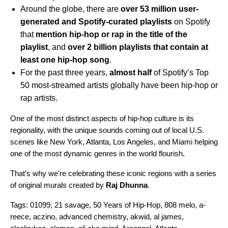
Around the globe, there are
over 53 million user-
generated and Spotify-curated playlists
on Spotify
that
mention hip-hop or rap in the title of the
playlist
, and
over 2 billion playlists that contain at
least one hip-hop song
.
For the past three years,
almost half
of Spotify’s Top
50 most-streamed artists globally have been hip-hop or
rap artists.
One of the most distinct aspects of hip-hop culture is its
regionality, with the unique sounds coming out of local U.S.
scenes like New York, Atlanta, Los Angeles, and Miami helping
one of the most dynamic genres in the world flourish.
That’s why we’re celebrating these iconic regions with a series
of original murals created by
Raj Dhunna
.
Tags:
01099
,
21 savage
,
50 Years of Hip-Hop
,
808 melo
,
a-
reece
,
aczino
,
advanced chemistry
,
akwid
,
al james
,