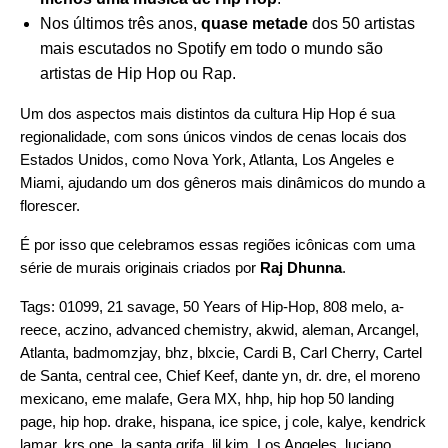
Nos últimos três anos,
quase metade
dos 50 artistas
mais escutados no Spotify em todo o mundo são
artistas de Hip Hop ou Rap.
Um dos aspectos mais distintos da cultura Hip Hop é sua
regionalidade, com sons únicos vindos de cenas locais dos
Estados Unidos, como Nova York, Atlanta, Los Angeles e
Miami, ajudando um dos gêneros mais dinâmicos do mundo a
florescer.
É por isso que celebramos essas regiões icônicas com uma
série de murais originais criados por
Raj Dhunna
.
Tags:
01099
,
21 savage
,
50 Years of Hip-Hop
,
808 melo
,
a-
reece
,
aczino
,
advanced chemistry
,
akwid
,
aleman
,
Arcangel
,
Atlanta
,
badmomzjay
,
bhz
,
blxcie
,
Cardi B
,
Carl Cherry
,
Cartel
de Santa
,
central cee
,
Chief Keef
,
dante yn
,
dr. dre
,
el moreno
mexicano
,
eme malafe
,
Gera MX
,
hhp
,
hip hop 50 landing
page
,
hip hop. drake
,
hispana
,
ice spice
,
j cole
,
kalye
,
kendrick
lamar
,
krs one
,
la santa grifa
,
lil kim
,
Los Angeles
,
luciano
,