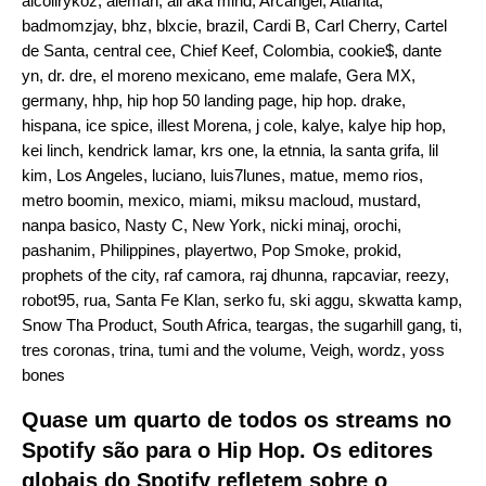
alcolirykoz
,
aleman
,
ali aka mind
,
Arcangel
,
Atlanta
,
badmomzjay
,
bhz
,
blxcie
,
brazil
,
Cardi B
,
Carl Cherry
,
Cartel
de Santa
,
central cee
,
Chief Keef
,
Colombia
,
cookie$
,
dante
yn
,
dr. dre
,
el moreno mexicano
,
eme malafe
,
Gera MX
,
germany
,
hhp
,
hip hop 50 landing page
,
hip hop. drake
,
hispana
,
ice spice
,
illest Morena
,
j cole
,
kalye
,
kalye hip hop
,
kei linch
,
kendrick lamar
,
krs one
,
la etnnia
,
la santa grifa
,
lil
kim
,
Los Angeles
,
luciano
,
luis7lunes
,
matue
,
memo rios
,
metro boomin
,
mexico
,
miami
,
miksu macloud
,
mustard
,
nanpa basico
,
Nasty C
,
New York
,
nicki minaj
,
orochi
,
pashanim
,
Philippines
,
playertwo
,
Pop Smoke
,
prokid
,
prophets of the city
,
raf camora
,
raj dhunna
,
rapcaviar
,
reezy
,
robot95
,
rua
,
Santa Fe Klan
,
serko fu
,
ski aggu
,
skwatta kamp
,
Snow Tha Product
,
South Africa
,
teargas
,
the sugarhill gang
,
ti
,
tres coronas
,
trina
,
tumi and the volume
,
Veigh
,
wordz
,
yoss
bones
Quase um quarto de todos os streams no
Spotify são para o Hip Hop. Os editores
globais do Spotify refletem sobre o