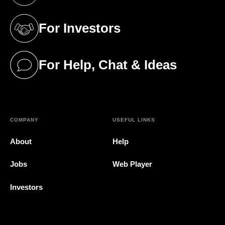
For Investors
(opens in a new tab)
For Help, Chat & Ideas
(opens in a new tab)
COMPANY
USEFUL LINKS
About
Help
Jobs
Web Player
Investors