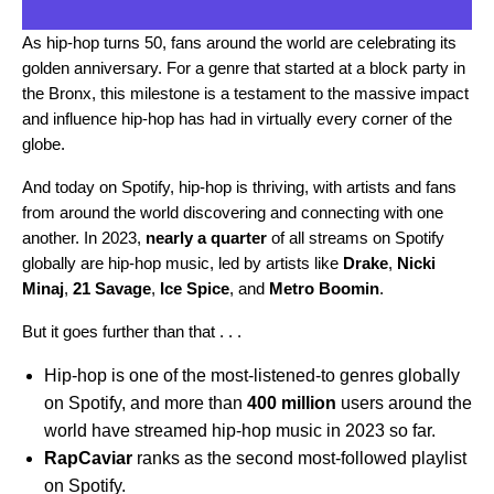
As
hip-hop turns 50
, fans around the world are
celebrating its
golden anniversary
. For a genre that started at a block party in
the Bronx, this milestone is a testament to the massive impact
and influence hip-hop has had in virtually every corner of the
globe.
And today on Spotify, hip-hop is thriving, with artists and fans
from around the world discovering and connecting with one
another. In 2023,
nearly a quarter
of all streams on Spotify
globally are hip-hop music, led by artists like
Drake
,
Nicki
Minaj
,
21 Savage
,
Ice Spice
, and
Metro Boomin
.
But it goes further than that . . .
Hip-hop is one of the most-listened-to genres globally
on Spotify, and more than
400 million
users around the
world have streamed hip-hop music in 2023 so far.
RapCaviar
ranks as the second most-followed playlist
on Spotify.