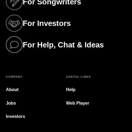
For Songwriters
(opens in a new tab)
For Investors
(opens in a new tab)
For Help, Chat & Ideas
(opens in a new tab)
COMPANY
USEFUL LINKS
About
Help
Jobs
Web Player
Investors