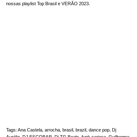
nossas playlist
Top Brasil
e
VERÃO 2023
.
Tags:
Ana Castela
,
arrocha
,
brasil
,
brazil
,
dance pop
,
Dj
Aurélio
,
DJ ESCOBAR
,
Dj TG Beats
,
funk carioca
,
Guilherme