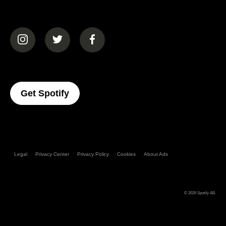
(opens in a new tab)
(opens in a new tab)
(opens in a new tab)
(opens In A New Tab)
Get Spotify
Legal
Privacy Center
Privacy Policy
Cookies
About Ads
© 2026
Spotify AB
.