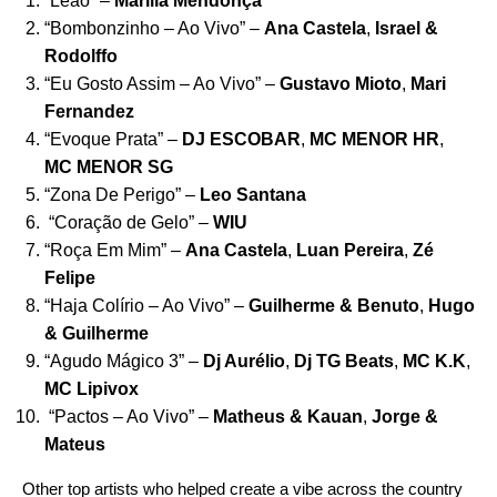
“
Leão
” –
Marília Mendonça
“
Bombonzinho – Ao Vivo
” –
Ana Castela
,
Israel &
Rodolffo
“
Eu Gosto Assim – Ao Vivo
” –
Gustavo Mioto
,
Mari
Fernandez
“
Evoque Prata
” –
DJ ESCOBAR
,
MC MENOR HR
,
MC MENOR SG
“
Zona De Perigo
” –
Leo Santana
“
Coração de Gelo
” –
WIU
“
Roça Em Mim
” –
Ana Castela
,
Luan Pereira
,
Zé
Felipe
“
Haja Colírio – Ao Vivo
” –
Guilherme
& Benuto
,
Hugo
&
Guilherme
“
Agudo Mágico 3
” –
Dj Aurélio
,
Dj TG Beats
,
MC K.K
,
MC Lipivox
“
Pactos – Ao Vivo
” –
Matheus & Kauan
,
Jorge &
Mateus
Other top artists who helped create a vibe across the country