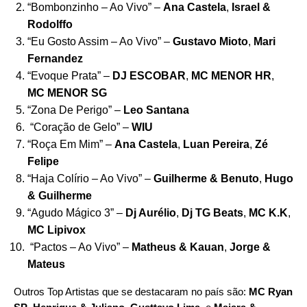
“
Bombonzinho – Ao Vivo
” –
Ana Castela
,
Israel &
Rodolffo
“
Eu Gosto Assim – Ao Vivo
” –
Gustavo Mioto
,
Mari
Fernandez
“
Evoque Prata
” –
DJ ESCOBAR
,
MC MENOR HR
,
MC MENOR SG
“
Zona De Perigo
” –
Leo Santana
“
Coração de Gelo
” –
WIU
“
Roça Em Mim
” –
Ana Castela
,
Luan Pereira
,
Zé
Felipe
“
Haja Colírio – Ao Vivo
” –
Guilherme & Benuto
,
Hugo
& Guilherme
“
Agudo Mágico 3
” –
Dj Aurélio
,
Dj TG Beats
,
MC K.K
,
MC Lipivox
“
Pactos – Ao Vivo
” –
Matheus & Kauan
,
Jorge &
Mateus
Outros Top Artistas que se destacaram no país são:
MC Ryan