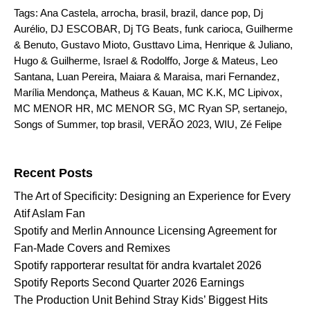
Tags:
Ana Castela
,
arrocha
,
brasil
,
brazil
,
dance pop
,
Dj
Aurélio
,
DJ ESCOBAR
,
Dj TG Beats
,
funk carioca
,
Guilherme
& Benuto
,
Gustavo Mioto
,
Gusttavo Lima
,
Henrique & Juliano
,
Hugo & Guilherme
,
Israel & Rodolffo
,
Jorge & Mateus
,
Leo
Santana
,
Luan Pereira
,
Maiara & Maraisa
,
mari Fernandez
,
Marília Mendonça
,
Matheus & Kauan
,
MC K.K
,
MC Lipivox
,
MC MENOR HR
,
MC MENOR SG
,
MC Ryan SP
,
sertanejo
,
Songs of Summer
,
top brasil
,
VERÃO 2023
,
WIU
,
Zé Felipe
Search for:
Recent Posts
The Art of Specificity: Designing an Experience for Every
Atif Aslam Fan
Spotify and Merlin Announce Licensing Agreement for
Fan-Made Covers and Remixes
Spotify rapporterar resultat för andra kvartalet 2026
Spotify Reports Second Quarter 2026 Earnings
The Production Unit Behind Stray Kids’ Biggest Hits