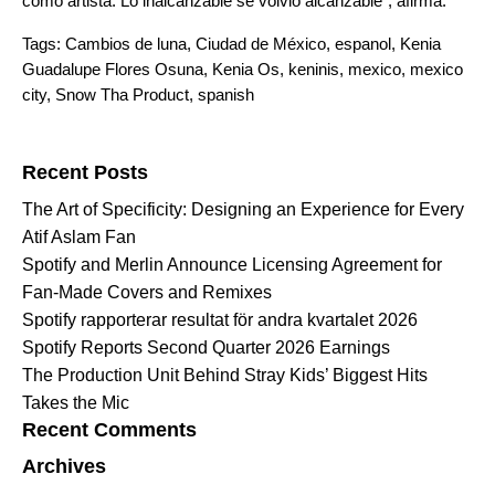
como artista. Lo inalcanzable se volvió alcanzable”, afirma.
Tags:
Cambios de luna
,
Ciudad de México
,
espanol
,
Kenia
Guadalupe Flores Osuna
,
Kenia Os
,
keninis
,
mexico
,
mexico
city
,
Snow Tha Product
,
spanish
Search for:
Recent Posts
The Art of Specificity: Designing an Experience for Every
Atif Aslam Fan
Spotify and Merlin Announce Licensing Agreement for
Fan-Made Covers and Remixes
Spotify rapporterar resultat för andra kvartalet 2026
Spotify Reports Second Quarter 2026 Earnings
The Production Unit Behind Stray Kids’ Biggest Hits
Takes the Mic
Recent Comments
Archives