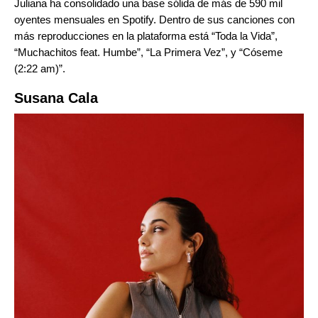
Juliana ha consolidado una base sólida de más de 590 mil
oyentes mensuales en Spotify. Dentro de sus canciones con
más reproducciones en la plataforma está “
Toda la Vida
”,
“
Muchachitos feat. Humbe
”, “
La Primera Vez
”, y “
Cóseme
(2:22 am)
”.
Susana Cala