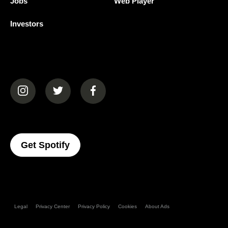
Jobs
Web Player
Investors
(opens in a new tab)
(opens in a new tab)
(opens in a new tab)
(opens In A New Tab)
Get Spotify
Legal
Privacy Center
Privacy Policy
Cookies
About Ads