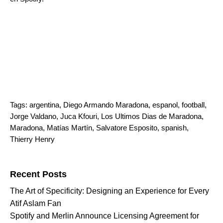
Tags:
argentina
,
Diego Armando Maradona
,
espanol
,
football
,
Jorge Valdano
,
Juca Kfouri
,
Los Ultimos Dias de Maradona
,
Maradona
,
Matías Martín
,
Salvatore Esposito
,
spanish
,
Thierry Henry
Search for:
Recent Posts
The Art of Specificity: Designing an Experience for Every
Atif Aslam Fan
Spotify and Merlin Announce Licensing Agreement for