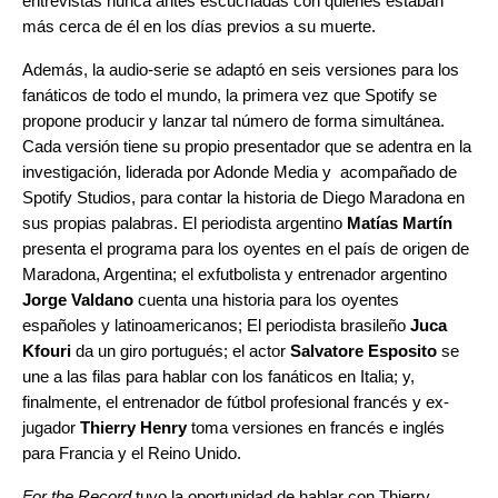
entrevistas nunca antes escuchadas con quienes estaban
más cerca de él en los días previos a su muerte.
Además, la audio-serie se adaptó en seis versiones para los
fanáticos de todo el mundo, la primera vez que Spotify se
propone producir y lanzar tal número de forma simultánea.
Cada versión tiene su propio presentador que se adentra en la
investigación, liderada por Adonde Media y acompañado de
Spotify Studios, para contar la historia de Diego Maradona en
sus propias palabras. El periodista argentino
Matías Martín
presenta el programa para los oyentes en el país de origen de
Maradona, Argentina; el exfutbolista y entrenador argentino
Jorge Valdano
cuenta una historia para los oyentes
españoles y latinoamericanos; El periodista brasileño
Juca
Kfouri
da un giro portugués; el actor
Salvatore Esposito
se
une a las filas para hablar con los fanáticos en Italia; y,
finalmente, el entrenador de fútbol profesional francés y ex-
jugador
Thierry Henry
toma versiones en francés e inglés
para Francia y el Reino Unido.
For the Record
tuvo la oportunidad de hablar con Thierry