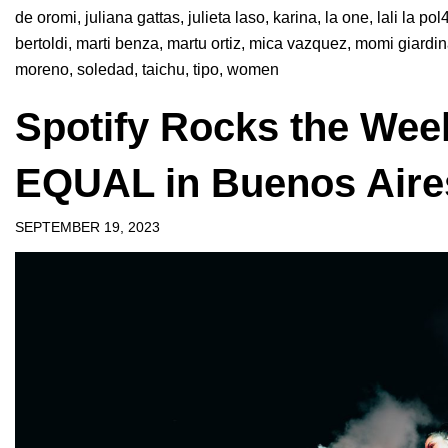
de oromi
,
juliana gattas
,
julieta laso
,
karina
,
la one
,
lali la pol
bertoldi
,
marti benza
,
martu ortiz
,
mica vazquez
,
momi giardi
moreno
,
soledad
,
taichu
,
tipo
,
women
Spotify Rocks the Week
EQUAL in Buenos Aire
SEPTEMBER 19, 2023