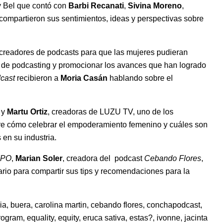
y Bel que contó con
Barbi Recanati
,
Sivina Moreno
,
ompartieron sus sentimientos, ideas y perspectivas sobre
creadores de podcasts para que las mujeres pudieran
s de podcasting y promocionar los avances que han logrado
cast
recibieron a
Moria Casán
hablando sobre el
, y
Martu Ortiz
, creadoras de LUZU TV, uno de los
bre cómo celebrar el empoderamiento femenino y cuáles son
 en su industria.
IPO
,
Marian Soler
, creadora del podcast
Cebando Flores
,
ario para compartir sus tips y recomendaciones para la
ria
,
buera
,
carolina martin
,
cebando flores
,
conchapodcast
,
rogram
,
equality
,
equity
,
eruca sativa
,
estas?
,
ivonne
,
jacinta