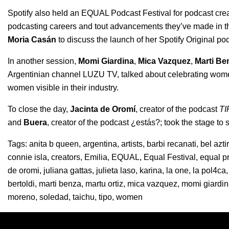
Spotify also held an EQUAL Podcast Festival for podcast cre
podcasting careers and tout advancements they’ve made in the
Moria Casán
to discuss the launch of her Spotify Original po
In another session,
Momi Giardina
,
Mica Vazquez
,
Marti Be
Argentinian channel LUZU TV, talked about celebrating wom
women visible in their industry.
To close the day,
Jacinta de Oromí
, creator of the podcast
TI
and
Buera
, creator of the podcast
¿estás?
; took the stage to
Tags:
anita b queen
,
argentina
,
artists
,
barbi recanati
,
bel azti
connie isla
,
creators
,
Emilia
,
EQUAL
,
Equal Festival
,
equal p
de oromi
,
juliana gattas
,
julieta laso
,
karina
,
la one
,
la pol4ca
bertoldi
,
marti benza
,
martu ortiz
,
mica vazquez
,
momi giardi
moreno
,
soledad
,
taichu
,
tipo
,
women