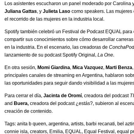
Los asistentes escucharon un panel moderado por Carolina 
Juliana Gattas
, y
Julieta Laso
como speakers. Las mujeres c
el recorrido de las mujeres en la industria local.
Spotify también celebró un Festival de Podcast EQUAL para 
compartir sus conocimientos sobre cómo desarrollar carrera
en la industria. En el escenario, las creadoras de
ConchaPod
lanzamiento de su podcast Spotify Original,
La One
.
En otra sesión,
Momi Giardina
,
Mica Vazquez
,
Marti Benza
principales canales de streaming en Argentina, hablaron so
las oportunidades para seguir dando visibilidad a las mujeres
Para cerrar el día,
Jacinta de Oromí
, creadora del podcast
T
and
Buera,
creadora del podcast
¿estás?
, subieron al escen
creación de contenido.
Tags:
anita b queen
,
argentina
,
artists
,
barbi recanati
,
bel azti
connie isla
,
creators
,
Emilia
,
EQUAL
,
Equal Festival
,
equal p