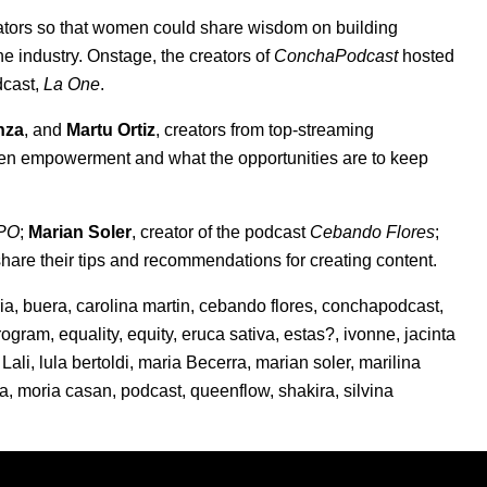
ators so that women could share wisdom on building
 industry. Onstage, the creators of
ConchaPodcast
hosted
dcast,
La One
.
nza
, and
Martu Ortiz
, creators from top-streaming
en empowerment and what the opportunities are to keep
PO
;
Marian Soler
, creator of the podcast
Cebando Flores
;
 share their tips and recommendations for creating content.
ria
,
buera
,
carolina martin
,
cebando flores
,
conchapodcast
,
rogram
,
equality
,
equity
,
eruca sativa
,
estas?
,
ivonne
,
jacinta
,
Lali
,
lula bertoldi
,
maria Becerra
,
marian soler
,
marilina
na
,
moria casan
,
podcast
,
queenflow
,
shakira
,
silvina