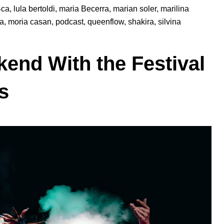
4ca
,
lula bertoldi
,
maria Becerra
,
marian soler
,
marilina
na
,
moria casan
,
podcast
,
queenflow
,
shakira
,
silvina
end With the Festival
s