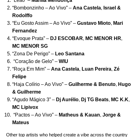
“
Leão
” –
Marília Mendonça
“
Bombonzinho – Ao Vivo
” –
Ana Castela
,
Israel &
Rodolffo
“
Eu Gosto Assim – Ao Vivo
” –
Gustavo Mioto
,
Mari
Fernandez
“
Evoque Prata
” –
DJ ESCOBAR
,
MC MENOR HR
,
MC MENOR SG
“
Zona De Perigo
” –
Leo Santana
“
Coração de Gelo
” –
WIU
“
Roça Em Mim
” –
Ana Castela
,
Luan Pereira
,
Zé
Felipe
“
Haja Colírio – Ao Vivo
” –
Guilherme
& Benuto
,
Hugo
&
Guilherme
“
Agudo Mágico 3
” –
Dj Aurélio
,
Dj TG Beats
,
MC K.K
,
MC Lipivox
“
Pactos – Ao Vivo
” –
Matheus & Kauan
,
Jorge &
Mateus
Other top artists who helped create a vibe across the country