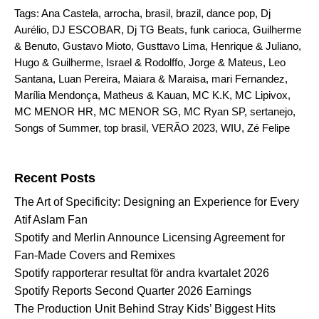
Tags:
Ana Castela
,
arrocha
,
brasil
,
brazil
,
dance pop
,
Dj
Aurélio
,
DJ ESCOBAR
,
Dj TG Beats
,
funk carioca
,
Guilherme
& Benuto
,
Gustavo Mioto
,
Gusttavo Lima
,
Henrique & Juliano
,
Hugo & Guilherme
,
Israel & Rodolffo
,
Jorge & Mateus
,
Leo
Santana
,
Luan Pereira
,
Maiara & Maraisa
,
mari Fernandez
,
Marília Mendonça
,
Matheus & Kauan
,
MC K.K
,
MC Lipivox
,
MC MENOR HR
,
MC MENOR SG
,
MC Ryan SP
,
sertanejo
,
Songs of Summer
,
top brasil
,
VERÃO 2023
,
WIU
,
Zé Felipe
Search for:
Recent Posts
The Art of Specificity: Designing an Experience for Every
Atif Aslam Fan
Spotify and Merlin Announce Licensing Agreement for
Fan-Made Covers and Remixes
Spotify rapporterar resultat för andra kvartalet 2026
Spotify Reports Second Quarter 2026 Earnings
The Production Unit Behind Stray Kids’ Biggest Hits