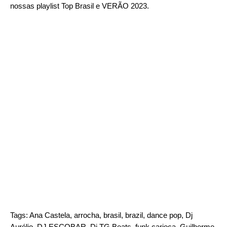
nossas playlist
Top Brasil
e
VERÃO 2023
.
Tags:
Ana Castela
,
arrocha
,
brasil
,
brazil
,
dance pop
,
Dj
Aurélio
,
DJ ESCOBAR
,
Dj TG Beats
,
funk carioca
,
Guilherme