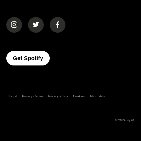
(opens in a new tab)
(opens in a new tab)
(opens in a new tab)
(opens In A New Tab)
Get Spotify
Legal
Privacy Center
Privacy Policy
Cookies
About Ads
© 2026
Spotify AB
.