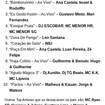
“
Bombonzinho – Ao Vivo
” –
Ana Castela
,
Israel &
Rodolffo
“
Eu Gosto Assim – Ao Vivo
” –
Gustavo Mioto
,
Mari
Fernandez
“
Evoque Prata
” –
DJ ESCOBAR
,
MC MENOR HR
,
MC MENOR SG
“
Zona De Perigo
” –
Leo Santana
“
Coração de Gelo
” –
WIU
“
Roça Em Mim
” –
Ana Castela
,
Luan Pereira
,
Zé
Felipe
“
Haja Colírio – Ao Vivo
” –
Guilherme & Benuto
,
Hugo
& Guilherme
“
Agudo Mágico 3
” –
Dj Aurélio
,
Dj TG Beats
,
MC K.K
,
MC Lipivox
“
Pactos – Ao Vivo
” –
Matheus & Kauan
,
Jorge &
Mateus
Outros Top Artistas que se destacaram no país são:
MC Ryan