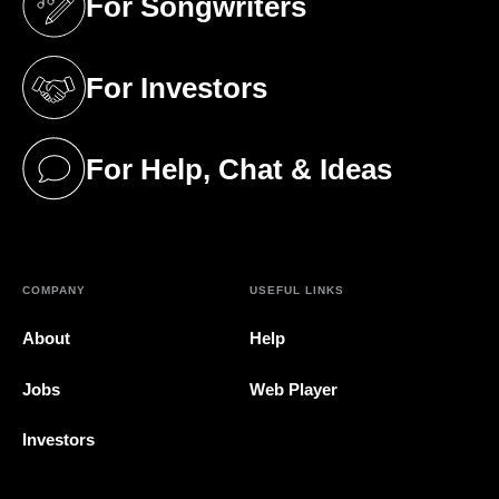
For Songwriters
(opens in a new tab)
For Investors
(opens in a new tab)
For Help, Chat & Ideas
(opens in a new tab)
COMPANY
USEFUL LINKS
About
Help
Jobs
Web Player
Investors