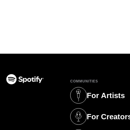
COMMUNITIES
(opens in a new tab)
For Artists
(opens in a new 
For Creator
(opens in a new 