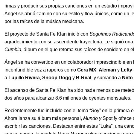
rimas y producir sus propias canciones en un estudio improv
Ángel se abrió camino con su estilo y flow únicos, como un let
por las raíces de la música mexicana.
El proyecto de Santa Fe Klan inició con
Seguimos Radicand
agradecimiento con su ascendente trayectoria. Le siguió una
Cumbia
, álbum en el que retoma sus raíces de sonidero en el
Ángel se ha convertido en un colaborador imprescindible e
inconfundible voz a raperos como
Gera MX
,
Aleman
y
Lefty
a
Lupillo
Rivera
,
Snoop
Dogg
y
B-Real
, y sumando a
Neto
El ascenso de Santa Fe Klan ha sido nada menos que meteó
dos años para alcanzar 8.6 millones de oyentes mensuales.
Recientemente fue incluido con el tema “
Soy
” en la primera 
Ahora lanza su álbum más personal,
Mundo y
Spotify ofrece
escribir las canciones. Destacan entre estas “Luka”, una canc
con su pareja, la modelo Maya Nazor y otras canciones que d