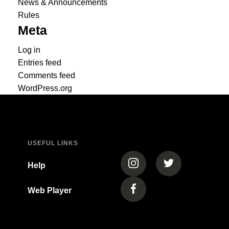
News & Announcements
Rules
Meta
Log in
Entries feed
Comments feed
WordPress.org
USEFUL LINKS
(opens in a new tab)
(opens in a new
Help
Web Player
(opens in a new tab)