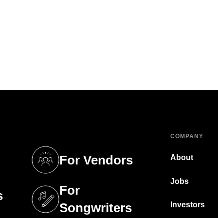
COMPANY
For Vendors
About
tab)
(opens in a new tab)
Jobs
For
s
tab)
(opens in a new tab)
Investors
Songwriters