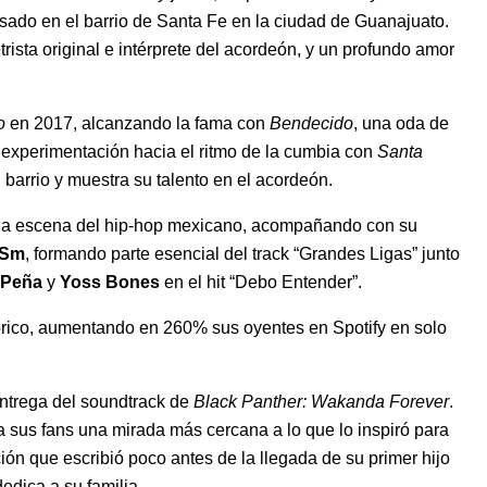
isado en el barrio de Santa Fe en la ciudad de Guanajuato.
rista original e intérprete del acordeón, y un profundo amor
o
en 2017, alcanzando la fama con
Bendecido
, una oda de
 experimentación hacia el ritmo de la cumbia con
Santa
 barrio y muestra su talento en el acordeón.
n la escena del hip-hop mexicano, acompañando con su
Sm
, formando parte esencial del track “
Grandes Ligas
” junto
 Peña
y
Yoss Bones
en el hit “
Debo Entender
”.
rico, aumentando en 260% sus oyentes en Spotify en solo
entrega del soundtrack de
Black Panther: Wakanda Forever
.
 a sus fans una mirada más cercana a lo que lo inspiró para
ión que escribió poco antes de la llegada de su primer hijo
edica a su familia.