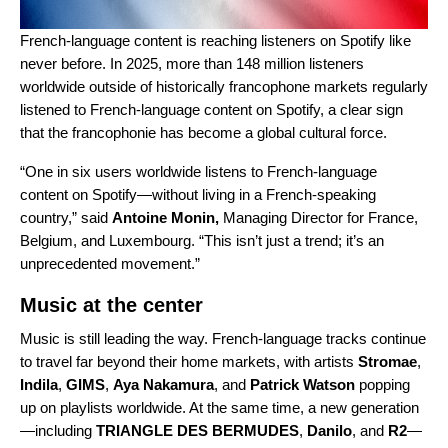
French-language content is reaching listeners on Spotify like
never before. In 2025, more than 148 million listeners
worldwide outside of historically francophone markets regularly
listened to French-language content on Spotify, a clear sign
that the francophonie has become a global cultural force.
“One in six users worldwide listens to French-language
content on Spotify—without living in a French-speaking
country,” said
Antoine Monin,
Managing Director for France,
Belgium, and Luxembourg. “This isn’t just a trend; it’s an
unprecedented movement.”
Music at the center
Music is still leading the way. French-language tracks continue
to travel far beyond their home markets, with artists
Stromae
,
Indila
,
GIMS
,
Aya Nakamura
, and
Patrick Watson
popping
up on playlists worldwide. At the same time, a new generation
—including
TRIANGLE DES BERMUDES
,
Danilo
, and
R2
—