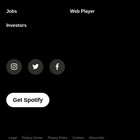
Jobs
Web Player
Investors
(opens in a new tab)
(opens in a new tab)
(opens in a new tab)
(opens In A New Tab)
Get Spotify
Legal
Privacy Center
Privacy Policy
Cookies
About Ads