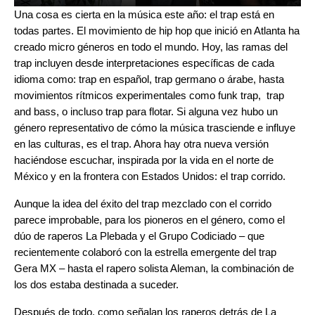
Una cosa es cierta en la música este año:
el trap está en
todas partes
. El movimiento de hip hop que inició en Atlanta ha
creado micro géneros en todo el mundo. Hoy, las ramas del
trap incluyen desde interpretaciones específicas de cada
idioma como:
trap en español
,
trap germano
o
árabe
, hasta
movimientos rítmicos experimentales como
funk trap
,
trap
and bass
, o incluso
trap
para flotar. Si alguna vez hubo un
género representativo de cómo la música trasciende e influye
en las culturas, es el trap. Ahora hay otra nueva versión
haciéndose escuchar, inspirada por la vida en el norte de
México y en la frontera con Estados Unidos: el
trap corrido
.
Aunque la idea del éxito del trap mezclado con el
corrido
parece improbable, para los pioneros en el género, como el
dúo de raperos
La Plebada
y el
Grupo Codiciado
– que
recientemente colaboró con la estrella emergente del trap
Gera MX
– hasta el rapero solista
Aleman
, la combinación de
los dos estaba destinada a suceder.
Después de todo, como señalan los raperos detrás de La