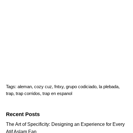
Tags:
aleman
,
cozy cuz
,
fntxy
,
grupo codiciado
,
la plebada
,
trap
,
trap corridos
,
trap en espanol
Search for:
Recent Posts
The Art of Specificity: Designing an Experience for Every
Atif Aslam Fan