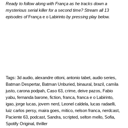
Ready to follow along with
França as he tracks down a
mysterious serial killer for a second time? Stream all 13
episodes of
França e o Labirinto
by pressing play below.
Tags:
3d audio
,
alexandre ottoni
,
antonio tabet
,
audio series
,
Batman Despertar
,
Batman Unburied
,
binaural
,
brazil
,
camila
justo
,
carona podpah
,
Caso 63
,
crime
,
deive pazos
,
Fabio
yabu
,
fernanda barone
,
fiction
,
franca
,
franca e o Labirinto
,
igao
,
jorge lucas
,
jovem nerd
,
Leonel caldela
,
lucas radaelli
,
luiz carlos persy
,
maira goes
,
mitico
,
nelson franca
,
nerdcast
,
Paciente 63
,
podcast
,
Sandra
,
scripted
,
selton mello
,
Sofia
,
Spotify Original
,
thriller