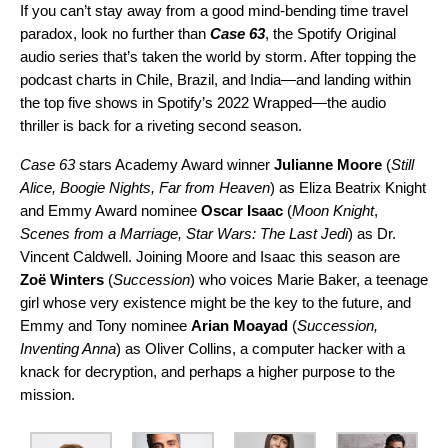
If you can’t stay away from a good mind-bending time travel
paradox, look no further than
Case 63
, the Spotify Original
audio series that’s taken the world by storm. After topping the
podcast charts in Chile, Brazil, and India—and landing within
the top five shows in Spotify’s
2022 Wrapped
—the audio
thriller is back for a riveting second season.
Case 63
stars Academy Award winner
Julianne Moore
(
Still
Alice, Boogie Nights, Far from Heaven
) as Eliza Beatrix Knight
and Emmy Award nominee
Oscar Isaac
(
Moon Knight
,
Scenes from a Marriage, Star Wars: The Last Jedi
) as Dr.
Vincent Caldwell. Joining Moore and Isaac this season are
Zoë Winters
(
Succession
) who voices Marie Baker, a teenage
girl whose very existence might be the key to the future, and
Emmy and Tony nominee
Arian Moayad
(
Succession,
Inventing Anna
) as Oliver Collins, a computer hacker with a
knack for decryption, and perhaps a higher purpose to the
mission.