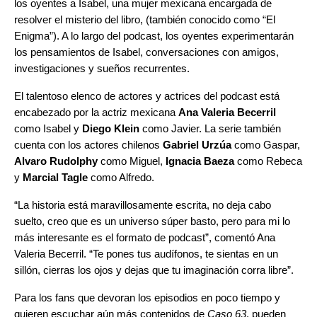
los oyentes a Isabel, una mujer mexicana encargada de
resolver el misterio del libro, (también conocido como “El
Enigma”). A lo largo del podcast, los oyentes experimentarán
los pensamientos de Isabel, conversaciones con amigos,
investigaciones y sueños recurrentes.
El talentoso elenco de actores y actrices del podcast está
encabezado por la actriz mexicana
Ana Valeria Becerril
como Isabel y
Diego Klein
como Javier. La serie también
cuenta con los actores chilenos
Gabriel Urzúa
como Gaspar,
Alvaro Rudolphy
como Miguel,
Ignacia Baeza
como Rebeca
y
Marcial Tagle
como Alfredo.
“La historia está maravillosamente escrita, no deja cabo
suelto, creo que es un universo súper basto, pero para mi lo
más interesante es el formato de podcast”, comentó Ana
Valeria Becerril. “Te pones tus audífonos, te sientas en un
sillón, cierras los ojos y dejas que tu imaginación corra libre”.
Para los fans que devoran los episodios en poco tiempo y
quieren escuchar aún más contenidos de
Caso 63
, pueden