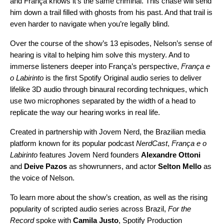
and França knows it’s the same criminal. This chase will send
him down a trail filled with ghosts from his past. And that trail is
even harder to navigate when you’re legally blind.
Over the course of the show’s 13 episodes, Nelson’s sense of
hearing is vital to helping him solve this mystery. And to
immerse listeners deeper into França’s perspective,
França e
o Labirinto
is the first Spotify Original audio series to deliver
lifelike 3D audio through binaural recording techniques, which
use two microphones separated by the width of a head to
replicate the way our hearing works in real life.
Created in partnership with
Jovem Nerd
, the Brazilian media
platform known for its popular podcast
NerdCast
,
França e o
Labirinto
features Jovem Nerd founders
Alexandre Ottoni
and
Deive Pazos
as showrunners, and actor
Selton Mello
as
the voice of Nelson.
To learn more about the show’s creation, as well as the rising
popularity of scripted audio series across Brazil,
For the
Record
spoke with
Camila Justo
, Spotify Production