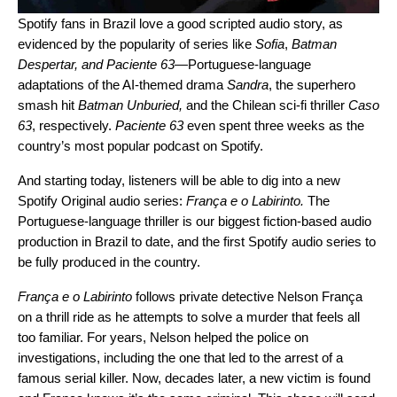
Spotify fans in Brazil love a good scripted audio story, as
evidenced by the popularity of series like
Sofia
,
Batman
Despertar
, and
Paciente 63
—
Portuguese-language
adaptations of the AI-themed drama
Sandra
, the superhero
smash hit
Batman Unburied
,
and
the Chilean sci-fi thriller
Caso
63
, respectively.
Paciente 63
even spent three weeks as the
country’s most popular podcast on Spotify.
And starting today, listeners will be able to dig into a new
Spotify Original audio series:
França e o Labirinto
.
The
Portuguese-language thriller is our biggest fiction-based audio
production in Brazil to date, and the first Spotify audio series to
be fully produced in the country.
França e o Labirinto
follows private detective Nelson França
on a thrill ride as he attempts to solve a murder that feels all
too familiar. For years, Nelson helped the police on
investigations, including the one that led to the arrest of a
famous serial killer. Now, decades later, a new victim is found