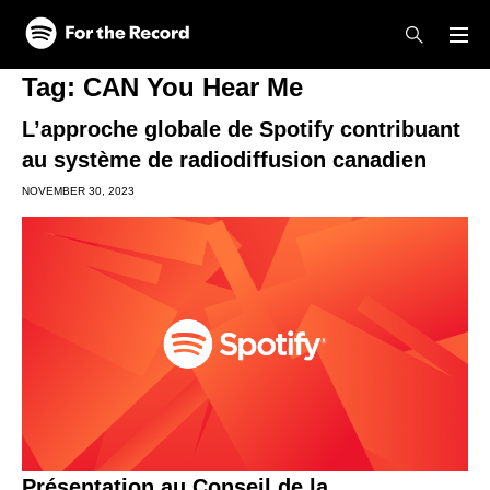
Skip to main content
Skip to footer
Tag:
CAN You Hear Me
L’approche globale de Spotify contribuant
au système de radiodiffusion canadien
NOVEMBER 30, 2023
Présentation au Conseil de la