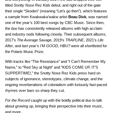
titled
Snotty Nose Rez Kids
debut, and right out of the gate
their single “
Skoden
” (meaning “Let’s go then”), which features
a sample from Kwakwaka’wakw artist
Beau Dick
, was named
one of the year’s 100 best songs by CBC Music. Since then,
the duo has consistently released albums with high acclaim
and industry nods following closely. Their subsequent albums,
2017’s
The Average Savage
, 2019’s
TRAPLINE
, 2021’s
Life
After
, and last year’s
I’M GOOD, HBU?
were all shortlisted for
the Polaris Music Prize.
With tracks like “
The Resistance
” and “
I Can’t Remember My
Name
,” to “
Red Sky at Night
” and “
KIDS COME UP, IT’S
SUPPERTIME!
,” the Snotty Nose Rez Kids press hard on
subjects of ignorance, stereotypes, climate change, and the
ongoing reverberations of colonialism with furiously fast-paced
rhymes over bars so sharp they cut.
For the Record
caught up with the boldly political duo to talk
about growing up, bringing their perspective into their music,
and more.