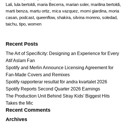
Lali
,
lula bertoldi
,
maria Becerra
,
marian soler
,
marilina bertoldi
,
marti benza
,
martu ortiz
,
mica vazquez
,
momi giardina
,
moria
casan
,
podcast
,
queenflow
,
shakira
,
silvina moreno
,
soledad
,
taichu
,
tipo
,
women
Search for:
Recent Posts
The Art of Specificity: Designing an Experience for Every
Atif Aslam Fan
Spotify and Merlin Announce Licensing Agreement for
Fan-Made Covers and Remixes
Spotify rapporterar resultat för andra kvartalet 2026
Spotify Reports Second Quarter 2026 Earnings
The Production Unit Behind Stray Kids’ Biggest Hits
Takes the Mic
Recent Comments
Archives