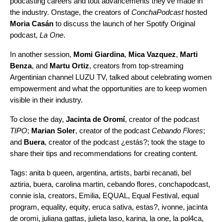
podcasting careers and tout advancements they’ve made in
the industry. Onstage, the creators of
ConchaPodcast
hosted
Moria Casán
to discuss the launch of her Spotify Original
podcast,
La One
.
In another session,
Momi Giardina
,
Mica Vazquez
,
Marti
Benza
, and
Martu Ortiz
, creators from top-streaming
Argentinian channel LUZU TV, talked about celebrating women
empowerment and what the opportunities are to keep women
visible in their industry.
To close the day,
Jacinta de Oromí
, creator of the podcast
TIPO
;
Marian Soler
, creator of the podcast
Cebando Flores
;
and
Buera
, creator of the podcast
¿estás?
; took the stage to
share their tips and recommendations for creating content.
Tags:
anita b queen
,
argentina
,
artists
,
barbi recanati
,
bel
aztiria
,
buera
,
carolina martin
,
cebando flores
,
conchapodcast
,
connie isla
,
creators
,
Emilia
,
EQUAL
,
Equal Festival
,
equal
program
,
equality
,
equity
,
eruca sativa
,
estas?
,
ivonne
,
jacinta
de oromi
,
juliana gattas
,
julieta laso
,
karina
,
la one
,
la pol4ca
,