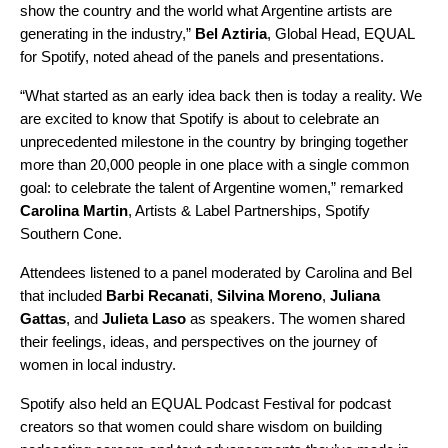
show the country and the world what Argentine artists are
generating in the industry,”
Bel Aztiria
, Global Head, EQUAL
for Spotify, noted ahead of the panels and presentations.
“What started as an early idea back then is today a reality. We
are excited to know that Spotify is about to celebrate an
unprecedented milestone in the country by bringing together
more than 20,000 people in one place with a single common
goal: to celebrate the talent of Argentine women,” remarked
Carolina Martin
, Artists & Label Partnerships, Spotify
Southern Cone.
Attendees listened to a panel moderated by Carolina and Bel
that included
Barbi Recanati
,
Silvina Moreno
,
Juliana
Gattas
, and
Julieta Laso
as speakers. The women shared
their feelings, ideas, and perspectives on the journey of
women in local industry.
Spotify also held an EQUAL Podcast Festival for podcast
creators so that women could share wisdom on building