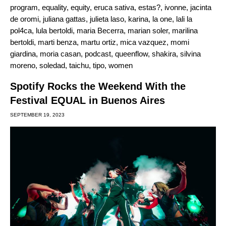
program
,
equality
,
equity
,
eruca sativa
,
estas?
,
ivonne
,
jacinta
de oromi
,
juliana gattas
,
julieta laso
,
karina
,
la one
,
lali la
pol4ca
,
lula bertoldi
,
maria Becerra
,
marian soler
,
marilina
bertoldi
,
marti benza
,
martu ortiz
,
mica vazquez
,
momi
giardina
,
moria casan
,
podcast
,
queenflow
,
shakira
,
silvina
moreno
,
soledad
,
taichu
,
tipo
,
women
Spotify Rocks the Weekend With the
Festival EQUAL in Buenos Aires
SEPTEMBER 19, 2023