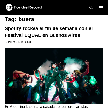
Skip to main content
Skip to footer
Tag:
buera
Spotify rockea el fin de semana con el
Festival EQUAL en Buenos Aires
SEPTEMBER 19, 2023
En Argentina la semana pasada se reunieron artistas,