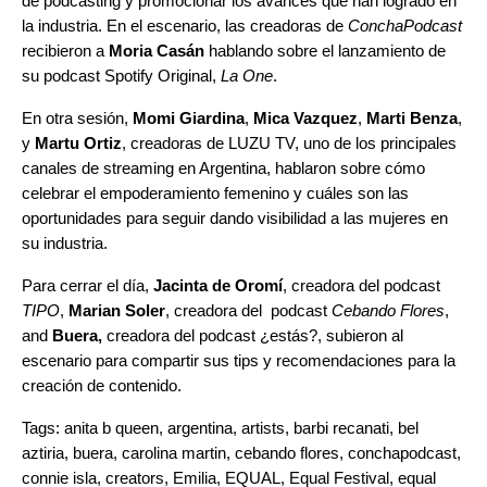
de podcasting y promocionar los avances que han logrado en
la industria. En el escenario, las creadoras de
ConchaPodcast
recibieron a
Moria Casán
hablando sobre el lanzamiento de
su podcast Spotify Original,
La One
.
En otra sesión,
Momi Giardina
,
Mica Vazquez
,
Marti Benza
,
y
Martu Ortiz
, creadoras de LUZU TV, uno de los principales
canales de streaming en Argentina, hablaron sobre cómo
celebrar el empoderamiento femenino y cuáles son las
oportunidades para seguir dando visibilidad a las mujeres en
su industria.
Para cerrar el día,
Jacinta de Oromí
, creadora del podcast
TIPO
,
Marian Soler
, creadora del podcast
Cebando Flores
,
and
Buera,
creadora del podcast
¿estás?
, subieron al
escenario para compartir sus tips y recomendaciones para la
creación de contenido.
Tags:
anita b queen
,
argentina
,
artists
,
barbi recanati
,
bel
aztiria
,
buera
,
carolina martin
,
cebando flores
,
conchapodcast
,
connie isla
,
creators
,
Emilia
,
EQUAL
,
Equal Festival
,
equal