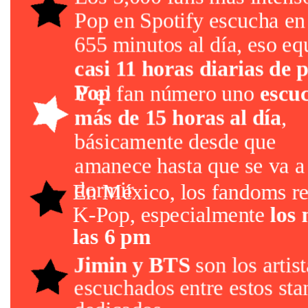
Pop en Spotify escucha e
655 minutos al día, eso eq
casi 11 horas diarias de 
Pop
Y el fan número uno
escu
más de 15 horas al día
,
básicamente desde que
amanece hasta que se va a
dormir
En México, los fandoms re
K-Pop, especialmente
los 
las 6 pm
Jimin y BTS
son los artis
escuchados entre estos sta