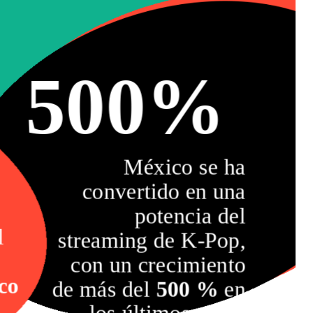
500%
México se ha
convertido en una
potencia del
l
streaming de K-Pop,
con un crecimiento
co
de más del
500 %
en