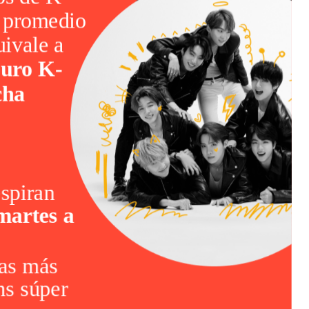
n promedio
uivale a
puro K-
cha
spiran
martes a
tas más
ns súper