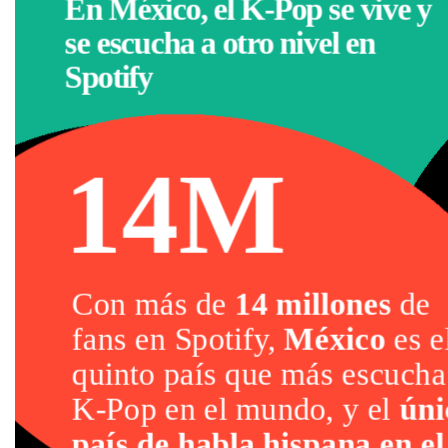
En México, el K-Pop se vive y
se escucha a otro nivel en
Spotify
14M
Con más de
14 millones
de
fans en Spotify,
México
es e
quinto país que más escucha
K-Pop en el mundo, y el
úni
país de habla hispana en el