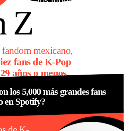
los últimos cinco
n Z
años
l fandom mexicano,
diez fans de K-Pop
 29 años o menos
on los 5,000 más grandes fans
 en Spotify?
os de K-