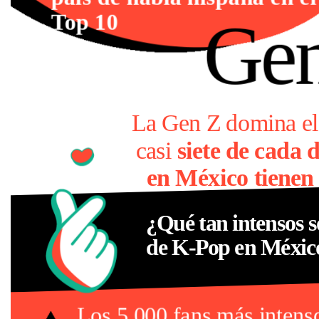
Top 10
Ge
La Gen Z domina e
casi
siete de cada 
en México tienen
¿Qué tan intensos s
de K-Pop en México
Los 5,000 fans más intens