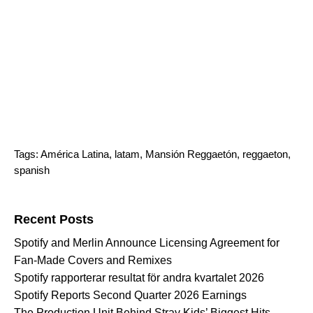
Tags:
América Latina
,
latam
,
Mansión Reggaetón
,
reggaeton
,
spanish
Search for:
Recent Posts
Spotify and Merlin Announce Licensing Agreement for
Fan-Made Covers and Remixes
Spotify rapporterar resultat för andra kvartalet 2026
Spotify Reports Second Quarter 2026 Earnings
The Production Unit Behind Stray Kids’ Biggest Hits