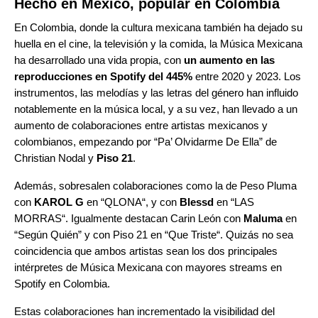
Hecho en México, popular en Colombia
En Colombia, donde la cultura mexicana también ha dejado su
huella en el cine, la televisión y la comida, la Música Mexicana
ha desarrollado una vida propia, con
un aumento en las
reproducciones en Spotify del 445%
entre 2020 y 2023. Los
instrumentos, las melodías y las letras del género han influido
notablemente en la música local, y a su vez, han llevado a un
aumento de colaboraciones entre artistas mexicanos y
colombianos, empezando por “
Pa’ Olvidarme De Ella
” de
Christian Nodal
y
Piso 21
.
Además, sobresalen colaboraciones como la de Peso Pluma
con
KAROL G
en “
QLONA
“, y con
Blessd
en “
LAS
MORRAS
“. Igualmente destacan Carin León con
Maluma
en
“
Según Quién
” y con
Piso 21
en “
Que Triste
“. Quizás no sea
coincidencia que ambos artistas sean los dos principales
intérpretes de Música Mexicana con mayores streams en
Spotify en Colombia.
Estas colaboraciones han incrementado la visibilidad del