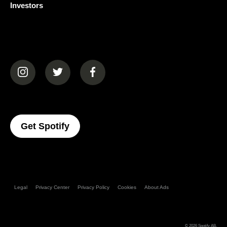
Investors
(opens in a new tab)
(opens in a new tab)
(opens in a new tab)
(opens In A New Tab)
Get Spotify
Legal
Privacy Center
Privacy Policy
Cookies
About Ads
© 2026
Spotify AB
.