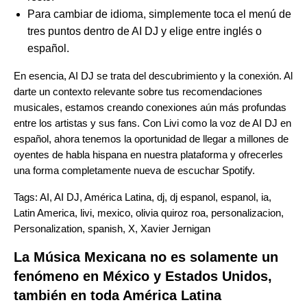
Para cambiar de idioma, simplemente toca el menú de
tres puntos dentro de AI DJ y elige entre inglés o
español.
En esencia, AI DJ se trata del
descubrimiento y la conexión
. Al
darte un contexto relevante sobre tus recomendaciones
musicales, estamos creando conexiones aún más profundas
entre los artistas y sus fans. Con Livi como la voz de AI DJ en
español, ahora tenemos la oportunidad de llegar a millones de
oyentes de habla hispana en nuestra plataforma y ofrecerles
una forma completamente nueva de escuchar Spotify.
Tags:
AI
,
AI DJ
,
América Latina
,
dj
,
dj espanol
,
espanol
,
ia
,
Latin America
,
livi
,
mexico
,
olivia quiroz roa
,
personalizacion
,
Personalization
,
spanish
,
X
,
Xavier Jernigan
La Música Mexicana no es solamente un
fenómeno en México y Estados Unidos,
también en toda América Latina