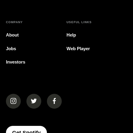
COMPANY
USEFUL LINKS
About
Help
Jobs
Web Player
Investors
(opens in a new tab)
(opens in a new tab)
(opens in a new tab)
(opens In A New Tab)
Get Spotify