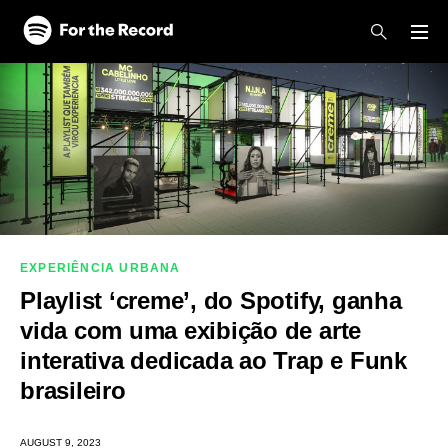
Skip to main content
Skip to footer
EXPERIÊNCIA URBANA
Playlist ‘creme’, do Spotify, ganha
vida com uma exibição de arte
interativa dedicada ao Trap e Funk
brasileiro
AUGUST 9, 2023