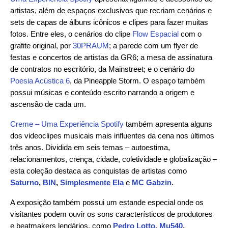
artistas, além de espaços exclusivos que recriam cenários e
sets de capas de álbuns icônicos e clipes para fazer muitas
fotos. Entre eles, o cenários do clipe
Flow Espacial
com o
grafite original, por
30PRAUM
; a parede com um flyer de
festas e concertos de artistas da
GR6
; a mesa de assinatura
de contratos no escritório, da Mainstreet; e o cenário do
Poesia Acústica 6
, da Pineapple Storm. O espaço também
possui músicas e conteúdo escrito narrando a origem e
ascensão de cada um.
Creme – Uma Experiência Spotify
também apresenta alguns
dos videoclipes musicais mais influentes da cena nos últimos
três anos. Dividida em seis temas – autoestima,
relacionamentos, crença, cidade, coletividade e globalização –
esta coleção destaca as conquistas de artistas como
Saturno
,
BIN
,
Simplesmente Ela
e
MC Gabzin
.
A exposição também possui um estande especial onde os
visitantes podem ouvir os sons característicos de produtores
e beatmakers lendários, como
Pedro Lotto
,
Mu540
,