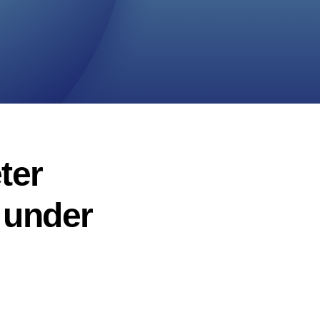
ter
r under