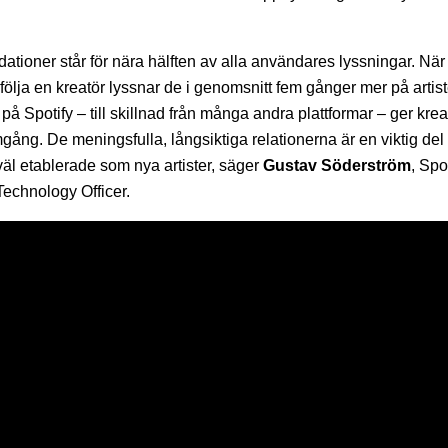
tioner står för nära hälften av alla användares lyssningar. När
 följa en kreatör lyssnar de i genomsnitt fem gånger mer på artis
 på Spotify – till skillnad från många andra plattformar – ger kr
amgång. De meningsfulla, långsiktiga relationerna är en viktig del
såväl etablerade som nya artister, säger
Gustav Söderström
, Spo
Technology Officer.