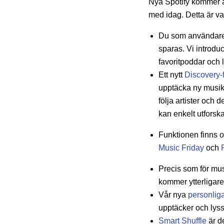
Nya Spotify kommer at
med idag. Detta är va
Du som användar
sparas. Vi introduc
favoritpoddar och 
Ett nytt
Discovery-
upptäcka ny musik 
följa artister och
kan enkelt utforsk
Funktionen finns oc
Music Friday
och
Precis som för mus
kommer ytterligare
Vår nya
personlig
upptäcker och lys
Smart Shuffle
är de