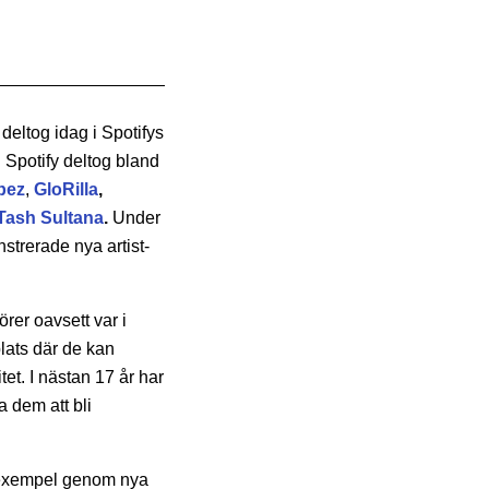
 deltog idag i Spotifys
 Spotify deltog bland
pez
,
GloRilla
,
Tash Sultana
.
Under
strerade nya artist-
rer oavsett var i
lats d
är de kan
tet.
I nästan 17 år har
a dem att bli
l exempel genom nya