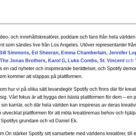
 video- och innehållskreatörer, poddare och fans från hela världen
t som sändes live från Los Angeles. Utöver representanter från
Bill Simmons
,
Ed Sheeran
,
Emma Chamberlain
,
Jennifer Lo
The Jonas Brothers
,
K
arol G
,
Luke Combs
,
St. Vincent
och
 en rad nyheter och inspirerande berättelser, och Spotify demon
som kommer att släppas på plattformen.
m hur vi på olika sätt levandegör Spotify och finns där för kreatö
sig. Vårt fokus är att bygga den bästa plattformen för dem – en p
sin karriär, och där hela världen kan inspireras av deras kreativi
ch utvecklat plattformen för att möta kreatörernas behov och hjälp
 Spotifys grundare och vd Daniel Ek.
 On stärker Spotify sitt samarbete med världens kreatörer, til