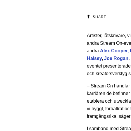
SHARE
Artister, låtskrivare,
andra Stream On-even
andra
Alex Cooper,
Halsey
,
Joe Rogan
,
eventet presenterades
och kreatörsverktyg 
– Stream On handlar o
karriären de befinner 
etablera och utveckla 
vi byggt, förbättrat o
framgångsrika, säger
I samband med Stream