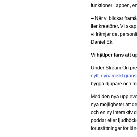
funktioner i appen, en
– När vi blickar framå
fler kreatörer. Vi ska
vi främjar det personl
Daniel Ek.
Vi hjälper fans att 
Under Stream On pres
nytt, dynamiskt gränss
bygga djupare och mer
Med den nya upplevels
nya möjligheter att 
och en ny interaktiv d
poddar eller ljudböck
förutsättningar för lå