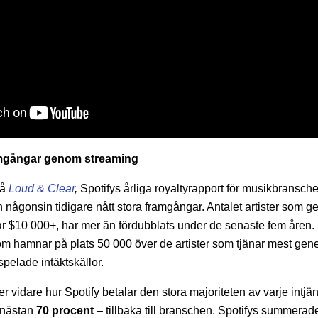
ramgångar genom streaming
så
Loud & Clear
,
Spotifys årliga royaltyrapport för musikbransche
r än någonsin tidigare nått stora framgångar. Antalet artister som
 $10 000+, har mer än fördubblats under de senaste fem åren. 
som hamnar på plats 50 000 över de artister som tjänar mest ge
pelade intäktskällor.
r vidare hur Spotify betalar den stora majoriteten av varje intj
 nästan
70 procent
– tillbaka till branschen. Spotifys summerade 