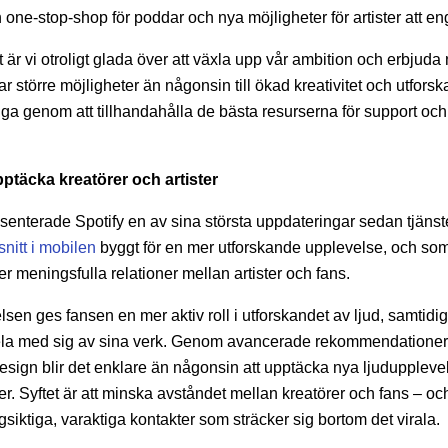
 one-stop-shop för poddar och nya möjligheter för artister att en
t är vi otroligt glada över att växla upp vår ambition och erbjuda 
par större möjligheter än någonsin till ökad kreativitet och utfor
iga genom att tillhandahålla de bästa resurserna för support och i
upptäcka kreatörer och artister
enterade Spotify en av sina största uppdateringar sedan tjänst
nitt i mobilen
byggt för en mer utforskande upplevelse, och som 
 meningsfulla relationer mellan artister och fans.
en ges fansen en mer aktiv roll i utforskandet av ljud, samtidig
dela med sig av sina verk. Genom avancerade rekommendationer,
esign blir det enklare än någonsin att upptäcka nya ljudupplevelse
er. Syftet är att minska avståndet mellan kreatörer och fans – oc
ngsiktiga, varaktiga kontakter som sträcker sig bortom det virala.