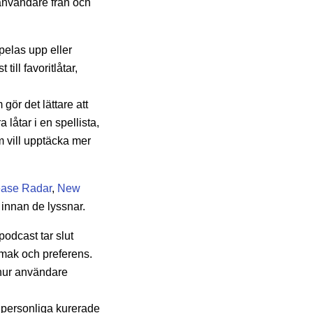
 användare
från och
pelas upp eller
ill favoritlåtar,
gör det lättare att
låtar i en spellista,
m vill upptäcka mer
ase Radar
,
New
 innan de lyssnar.
podcast tar slut
smak och preferens.
hur användare
i personliga kurerade