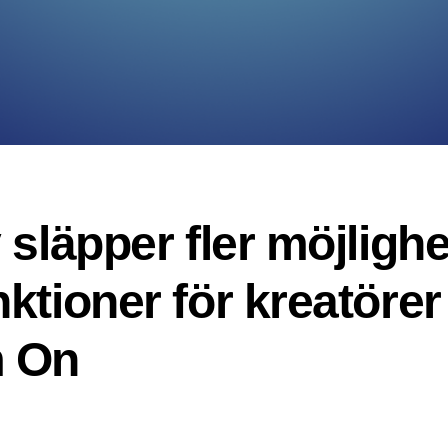
 släpper fler möjlighe
ktioner för kreatöre
m On