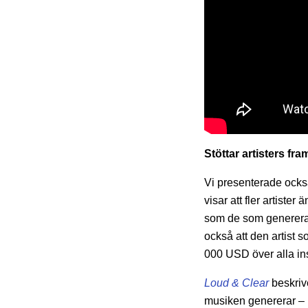
Stöttar artisters f
Vi presenterade ock
visar att fler artiste
som de som genererar
också att den artist 
000 USD över alla ins
Loud & Clear
beskrive
musiken genererar –