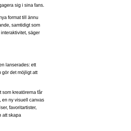
gagera sig i sina fans.
nya format till ännu
skande, samtidigt som
nteraktivitet, säger
en lanserades: ett
gör det möjligt att
t som kreatörerna får
 en ny visuell canvas
r, favoritartister,
h att skapa