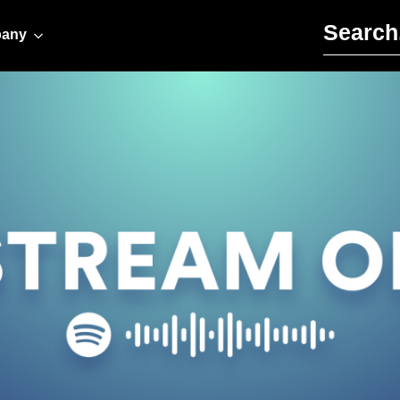
Search for:
any