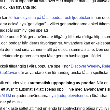
t rullas ut löpande till
våra över 500 miljoner månatliga aktiva
d du kan förvänta dig:
e kan
förhandslyssna på låtar, poddar och ljudböcker
innan de s
erar också nya “genvägar” – vilket ger användarna enkel åtkomst t
ljudspår som nyligen spelats.
flöde
under Sök ger användare tillgång till korta rörliga klipp som 
och poddar från deras favoritgenrer. Användare kan enkelt spara 
 dela dem med sina vänner – allt på ett och samma ställe. Den so
a relaterade genrer och nya låtar genom hashtaggar i flödet.
kså tillgänglig i våra populära spellistor
Discover Weekly
,
Rele
RapCaviar
där användare kan förhandsgranska låtar i spellistan
ik erbjuder vi nu
automatisk uppspelning av poddar
. När en 
 ett avsnitt automatiskt att spelas upp i linje med användarens 
a AI DJ
erbjuder användarna
nya ljudupplevelser
och förändrar 
snar på musik.
t enklaste sättet att med en enda knapptryckning blåsa nytt liv 