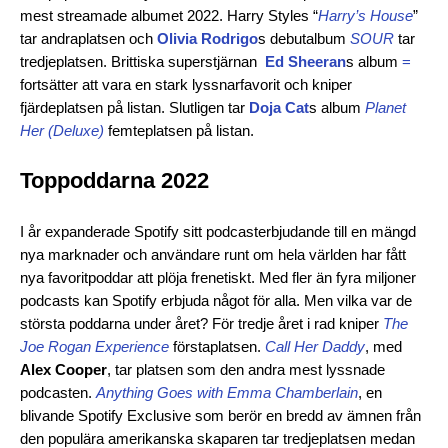
mest streamade albumet 2022. Harry Styles “
Harry’s House
”
tar andraplatsen och
Olivia Rodrigo
s debutalbum
SOUR
tar
tredjeplatsen. Brittiska superstjärnan
Ed Sheeran
s album
=
fortsätter att vara en stark lyssnarfavorit och kniper
fjärdeplatsen på listan. Slutligen tar
Doja Cat
s album
Planet
Her (Deluxe)
femteplatsen på listan.
Toppoddarna 2022
I år expanderade Spotify sitt podcasterbjudande till en mängd
nya marknader och användare runt om hela världen har fått
nya favoritpoddar att plöja frenetiskt. Med fler än fyra miljoner
podcasts kan Spotify erbjuda något för alla. Men vilka var de
största poddarna under året? För tredje året i rad kniper
The
Joe Rogan Experience
förstaplatsen.
Call Her Daddy
, med
Alex Cooper
, tar platsen som den andra mest lyssnade
podcasten.
Anything Goes with Emma Chamberlain
, en
blivande Spotify Exclusive som berör en bredd av ämnen från
den populära amerikanska skaparen tar tredjeplatsen medan