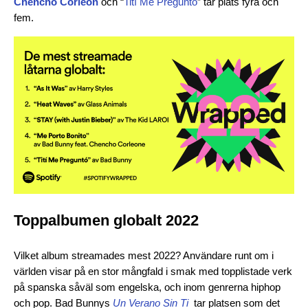
Chencho
Corleon
och “
Tití Me Preguntó
” tar plats fyra och
fem.
Toppalbumen globalt 2022
Vilket album streamades mest 2022? Användare runt om i
världen visar på en stor mångfald i smak med topplistade verk
på spanska såväl som engelska, och inom genrerna hiphop
och pop. Bad Bunnys
Un Verano Sin Ti
tar platsen som det