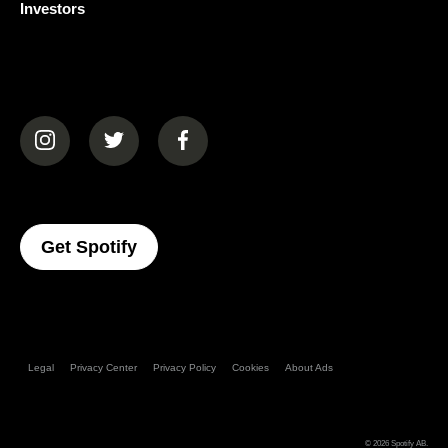
Investors
(opens in a new tab)
(opens in a new tab)
(opens in a new tab)
(opens In A New Tab)
Get Spotify
Legal
Privacy Center
Privacy Policy
Cookies
About Ads
© 2026
Spotify AB
.