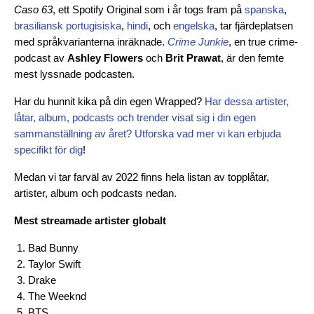
Caso 63
, ett Spotify Original som i år togs fram på
spanska
,
brasiliansk portugisiska
,
hindi
, och
engelska
, tar fjärdeplatsen
med språkvarianterna inräknade.
Crime Junkie
, en true crime-
podcast av
Ashley Flowers
och
Brit Prawat
, är den femte
mest lyssnade podcasten.
Har du hunnit kika på din egen Wrapped?
Har dessa artister,
låtar, album, podcasts och trender visat sig i din egen
sammanställning av året? Utforska vad mer vi kan erbjuda
specifikt för dig
!
Medan vi tar farväl av 2022 finns hela listan av topplåtar,
artister, album och podcasts nedan.
Mest streamade artister globalt
Bad Bunny
Taylor Swift
Drake
The Weeknd
BTS