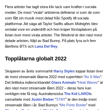
Flera artister har tagit stora kliv tack vare kraften i sociala
medier. De mest “virala” artisterna definierar vi som de som
som fått sin musik mest delad från Spotify till sociala
plattformar. Att säga att Taylor Swifts album
Midnights
blev
omtalat vore en underdrift och hon kniper förstaplatsen på
listan över mest virala artister. The Weeknd är den näst mest
delade artisten, följd av Bad Bunny. På plats fyra och fem
återfinns BTS och
Lana Del Rey
.
Topplåtarna globalt 2022
Skaparen av årets sommarhit
Harry Styles
toppar listan över
de mest streamade låtarna 2022 med superhiten “
As It Was
”.
Det brittiska indierockbandet
Glass Animals
“
Heat Waves
” är
den näst mest streamade låten 2022 – deras fans kan
verkligen inte få nog. Australiensiska
The Kid LAROI
s
samarbete med
Justin Bieber
“
STAY
” är den tredje mest
streamade låten i år. Bad Bunnys “
Me Porto Bonito
” med