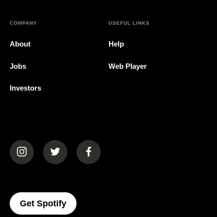
COMPANY
USEFUL LINKS
About
Help
Jobs
Web Player
Investors
(opens in a new tab)
(opens in a new tab)
(opens in a new tab)
(opens In A New Tab)
Get Spotify