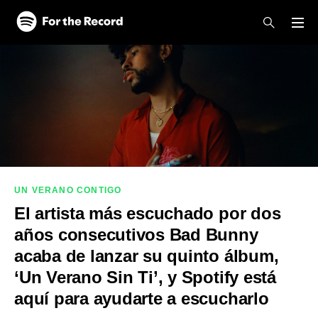
Skip to main content
Skip to footer
UN VERANO CONTIGO
El artista más escuchado por dos
años consecutivos Bad Bunny
acaba de lanzar su quinto álbum,
‘Un Verano Sin Ti’, y Spotify está
aquí para ayudarte a escucharlo