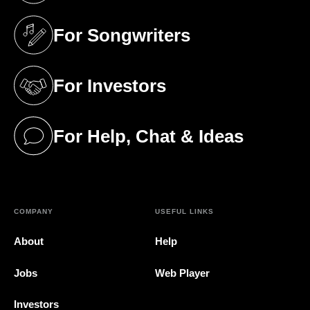
For Songwriters
(opens in a new tab)
For Investors
(opens in a new tab)
For Help, Chat & Ideas
(opens in a new tab)
COMPANY
USEFUL LINKS
About
Help
Jobs
Web Player
Investors