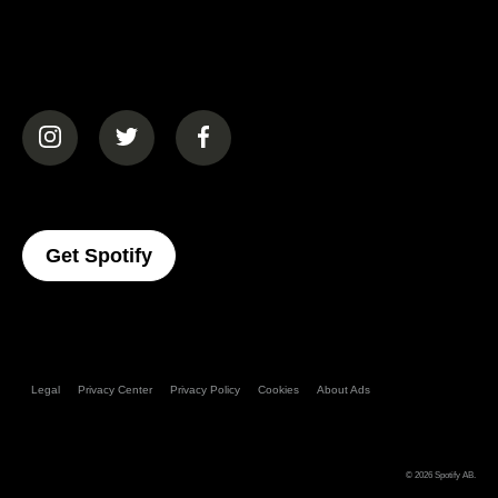
(opens in a new tab)
(opens in a new tab)
(opens in a new tab)
(opens In A New Tab)
Get Spotify
Legal
Privacy Center
Privacy Policy
Cookies
About Ads
© 2026
Spotify AB
.