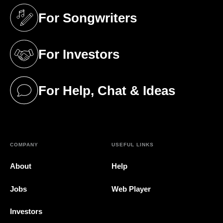
For Songwriters
(opens in a new tab)
For Investors
(opens in a new tab)
For Help, Chat & Ideas
(opens in a new tab)
COMPANY
USEFUL LINKS
About
Help
Jobs
Web Player
Investors