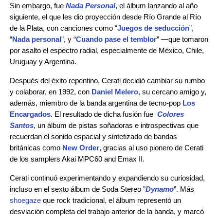
Sin embargo, fue
Nada Personal
, el álbum lanzando al año
siguiente, el que les dio proyección desde Río Grande al Río
de la Plata, con canciones como “
Juegos de seducción
”,
“
Nada personal
”, y “
Cuando pase el temblor
” —que tomaron
por asalto el espectro radial, especialmente de México, Chile,
Uruguay y Argentina.
Después del éxito repentino, Cerati decidió cambiar su rumbo
y colaborar, en 1992, con
Daniel Melero
, su cercano amigo y,
además, miembro de la banda argentina de tecno-pop
Los
Encargados
. El resultado de dicha fusión fue
Colores
Santos
, un álbum de pistas soñadoras e introspectivas que
recuerdan el sonido espacial y sintetizado de bandas
británicas como
New Order
, gracias al uso pionero de Cerati
de los samplers Akai MPC60 and Emax II.
Cerati continuó experimentando y expandiendo su curiosidad,
incluso en el sexto álbum de Soda Stereo ”
Dynamo
”. Más
shoegaze
que rock tradicional, el álbum representó un
desviación completa del trabajo anterior de la banda, y marcó