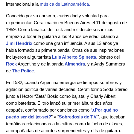
internacional a la
música de Latinoamérica.
Conocido por su carisma, curiosidad y voluntad para
experimentar, Cerati nació en Buenos Aires el 11 de agosto de
1959. Como fanático del rock and roll desde sus inicios,
empezó a tocar la guitarra a los 9 años de edad, citando a
Jimi Hendrix
como una gran influencia. A sus 13 años ya
había formado su primera banda. Otras de sus inspiraciones
incluyeron al guitarrista
Luis Alberto Spinetta
,
pionero del
Rock
Argentino y de la banda
Almendra
, y a Andy Summers
de
The Police
.
En 1982, cuando Argentina emergía de tiempos sombríos y
agitación política de varias décadas, Cerati formó Soda Stereo
junto a Héctor “Zeta” Bosio como bajista, y Charly Alberti
como baterista. El trío lanzó su primer álbum dos años
después, conformado por canciones como “
¿Por qué no
puedo ser del jet-set?
” y “
Sobredosis de T.V.
”, que tocaban
temáticas relacionadas a la cultura como la lucha de clases,
acompañadas de acordes sorprendentes y riffs de guitarra.