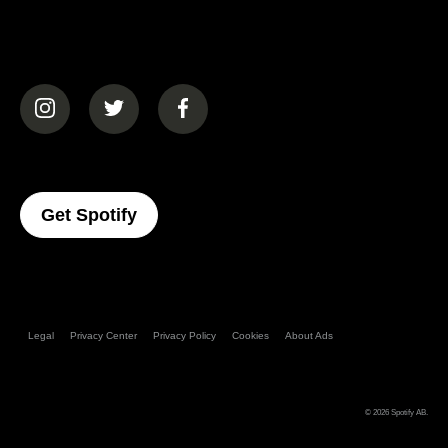
(opens in a new tab)
(opens in a new tab)
(opens in a new tab)
(opens In A New Tab)
Get Spotify
Legal
Privacy Center
Privacy Policy
Cookies
About Ads
© 2026
Spotify AB
.